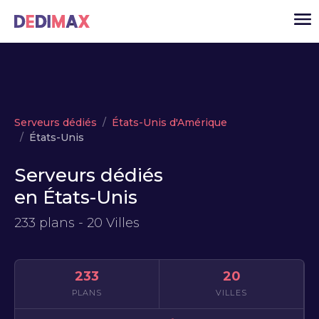
Cloud serveur
Serveurs dédiés
États-Unis d'Amérique
VPS
États-Unis
Serveurs dédiés
Serveurs dédiés
Solutions
▾
en États-Unis
API
233 plans - 20 Villes
Actualité
USD
▾
233
20
MON ESPACE
PLANS
VILLES