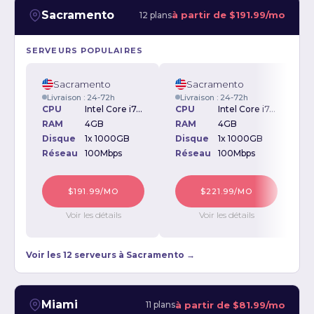
Sacramento
à partir de
$191.99/mo
12 plans
SERVEURS POPULAIRES
Sacramento
Sacramento
Livraison : 24-72h
Livraison : 24-72h
CPU
Intel Core i7-870 2.93GHz
CPU
Intel Core i7-2600K 3.40GHz
RAM
4GB
RAM
4GB
Disque
1x 1000GB
Disque
1x 1000GB
D
Réseau
100Mbps
Réseau
100Mbps
$191.99/MO
$221.99/MO
Voir les détails
Voir les détails
Voir les 12 serveurs à Sacramento →
Miami
à partir de
$81.99/mo
11 plans