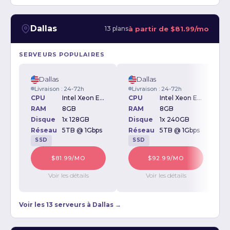
Dallas
à partir de
$81.99/mo
13 plans
SERVEURS POPULAIRES
Dallas
Dallas
Livraison : 24-72h
Livraison : 24-72h
CPU
Intel Xeon E3-1230v2 3.30GHz
CPU
Intel Xeon E-2234 3.6GHz
RAM
8GB
RAM
8GB
Disque
1x 128GB
Disque
1x 240GB
D
Réseau
5TB @ 1Gbps
Réseau
5TB @ 1Gbps
SSD
SSD
$81.99/MO
$92.99/MO
Voir les détails
Voir les détails
Voir les 13 serveurs à Dallas →