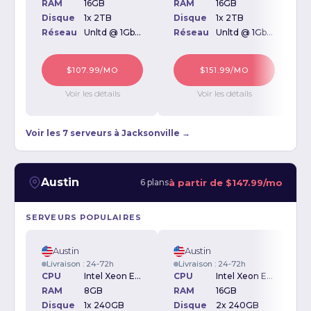
RAM
16GB
RAM
16GB
Disque
1x 2TB
Disque
1x 2TB
D
Réseau
Unltd @ 1Gbps
Réseau
Unltd @ 1Gbps
$107.99/MO
$151.99/MO
Voir les détails
Voir les détails
Voir les 7 serveurs à Jacksonville →
Austin
à partir de
$147.99/mo
6 plans
SERVEURS POPULAIRES
Austin
Austin
Livraison : 24-72h
Livraison : 24-72h
CPU
Intel Xeon E3-1230 3.20GHz
CPU
Intel Xeon E3-1230 V2 3.30GHz
RAM
8GB
RAM
16GB
Disque
1x 240GB
Disque
2x 240GB
D