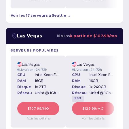
Voir les 17 serveurs à Seattle →
Las Vegas
à partir de
$107.99/mo
16 plans
SERVEURS POPULAIRES
Las Vegas
Las Vegas
Livraison : 24-72h
Livraison : 24-72h
CPU
Intel Xeon E3-1231v3 3.40GHz
CPU
Intel Xeon E3-1270 3.4GHz
RAM
16GB
RAM
16GB
Disque
1x 2TB
Disque
1x 240GB
D
Réseau
Unltd @ 1Gbps
Réseau
Unltd @ 1Gbps
SSD
$107.99/MO
$129.99/MO
Voir les détails
Voir les détails