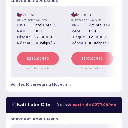
SERVEURS POPULAIRES
McLean
McLean
Livraison : 24-72h
Livraison : 24-72h
CPU
Intel Core i3-2100 3.10GHz
CPU
2 x Intel Xeon E5335 2.00GHz
RAM
8GB
RAM
12GB
Disque
1 x 1000GB
Disque
1 x 500GB
D
Réseau
100Mbps / 6Tb
Réseau
100Mbps / 8Tb
$282.99/MO
$303.99/MO
Voir les détails
Voir les détails
Voir les 10 serveurs à McLean →
Salt Lake City
à partir de
$277.99/mo
8 plans
SERVEURS POPULAIRES