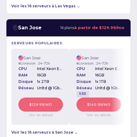
Voir les 16 serveurs à Las Vegas →
San Jose
à partir de
$129.99/mo
16 plans
SERVEURS POPULAIRES
San Jose
San Jose
Livraison : 24-72h
Livraison : 24-72h
CPU
Intel Xeon E3-1270v2 3.50GHz
CPU
Intel Xeon E3-1270v2 3.50GHz
RAM
16GB
RAM
16GB
Disque
1x 2TB
Disque
1x 1TB
D
Réseau
Unltd @ 1Gbps
Réseau
Unltd @ 1Gbps
SSD
$129.99/MO
$140.99/MO
Voir les détails
Voir les détails
Voir les 16 serveurs à San Jose →