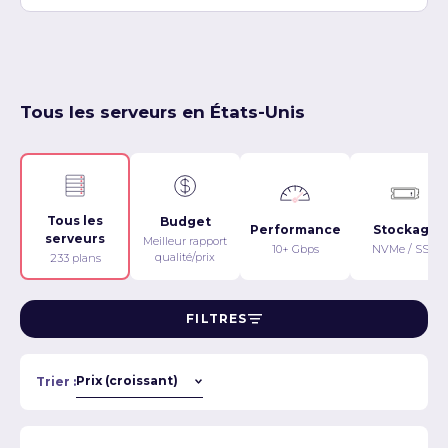
Tous les serveurs en États-Unis
Tous les
Budget
Performance
Stockage
serveurs
Meilleur rapport
10+ Gbps
NVMe / SSD
qualité/prix
233 plans
FILTRES
Trier :