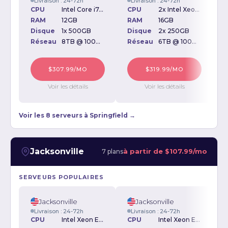
Livraison : 24-72h
Livraison : 24-72h
CPU
Intel Core i7-870 2.93GHz
CPU
2x Intel Xeon 5160 3.00GHz
RAM
12GB
RAM
16GB
Disque
1x 500GB
Disque
2x 250GB
D
Réseau
8TB @ 100Mbps
Réseau
6TB @ 100Mbps
$307.99/MO
$319.99/MO
Voir les détails
Voir les détails
Voir les 8 serveurs à Springfield →
Jacksonville
à partir de
$107.99/mo
7 plans
SERVEURS POPULAIRES
Jacksonville
Jacksonville
Livraison : 24-72h
Livraison : 24-72h
CPU
Intel Xeon E3-1231v3 3.40GHz
CPU
Intel Xeon E3-1270 3.4GHz