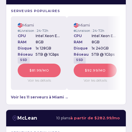
SERVEURS POPULAIRES
Miami
Miami
Livraison : 24-72h
Livraison : 24-72h
CPU
Intel Xeon E3-1230v2 3.30GHz
CPU
Intel Xeon E-2234 3.6GHz
RAM
8GB
RAM
8GB
Disque
1x 128GB
Disque
1x 240GB
D
Réseau
5TB @ 1Gbps
Réseau
5TB @ 1Gbps
SSD
SSD
$81.99/MO
$92.99/MO
Voir les détails
Voir les détails
Voir les 11 serveurs à Miami →
McLean
à partir de
$282.99/mo
10 plans