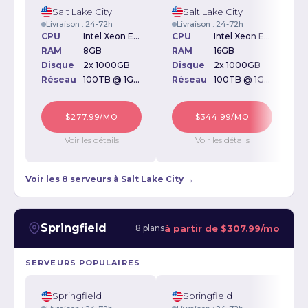
Salt Lake City
Salt Lake City
Livraison : 24-72h
Livraison : 24-72h
CPU
Intel Xeon E3-1230 V2 3.30GHz
CPU
Intel Xeon E3-1270 V2 3.50GHz
RAM
8GB
RAM
16GB
Disque
2x 1000GB
Disque
2x 1000GB
D
Réseau
100TB @ 1Gbps
Réseau
100TB @ 1Gbps
$277.99/MO
$344.99/MO
Voir les détails
Voir les détails
Voir les 8 serveurs à Salt Lake City →
Springfield
à partir de
$307.99/mo
8 plans
SERVEURS POPULAIRES
Springfield
Springfield