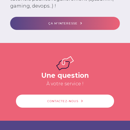
gaming, devops...) !
ÇA M'INTERESSE
Une question
À votre service !
CONTACTEZ-NOUS