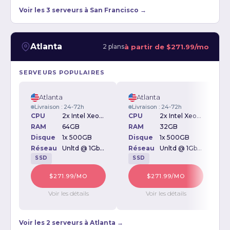
Voir les 3 serveurs à San Francisco →
Atlanta
à partir de
$271.99/mo
2 plans
SERVEURS POPULAIRES
Atlanta
Atlanta
Livraison : 24-72h
Livraison : 24-72h
CPU
2x Intel Xeon E5-2650 2.00GHz
CPU
2x Intel Xeon E5-2690v2 3.00GHz
RAM
64GB
RAM
32GB
Disque
1x 500GB
Disque
1x 500GB
Réseau
Unltd @ 1Gbps
Réseau
Unltd @ 1Gbps
SSD
SSD
$271.99/MO
$271.99/MO
Voir les détails
Voir les détails
Voir les 2 serveurs à Atlanta →