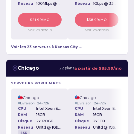
Réseau
100Mbps @ Unmetered
Réseau
1Gbps @ 33TB
$21.99/MO
$38.99/MO
Voir les détails
Voir les détails
Voir les 23 serveurs à Kansas City →
Chicago
à partir de
$85.99/mo
22 plans
SERVEURS POPULAIRES
Chicago
Chicago
Livraison : 24-72h
Livraison : 24-72h
CPU
Intel Xeon E3-1230v2 3.30GHz
CPU
Intel Xeon E3-1230v2 3.30GHz
RAM
16GB
RAM
16GB
Disque
2x 120GB
Disque
2x 1TB
D
Réseau
Unltd @ 1Gbps
Réseau
Unltd @ 1Gbps
SSD