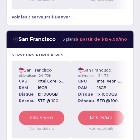
Voir les 3 serveurs à Denver →
San Francisco
à partir de
$154.99/mo
3 plans
SERVEURS POPULAIRES
San Francisco
San Francisco
Livraison : 24-72h
Livraison : 24-72h
CPU
Intel Core i3-550 3.20GHz
CPU
Intel Xeon E3-1220 V2 3.10GHz
RAM
16GB
RAM
16GB
Disque
1x 1000GB
Disque
1x 1000GB
D
Réseau
5TB @ 100Mbps
Réseau
5TB @ 100Mbps
$154.99/MO
$215.99/MO
Voir les détails
Voir les détails