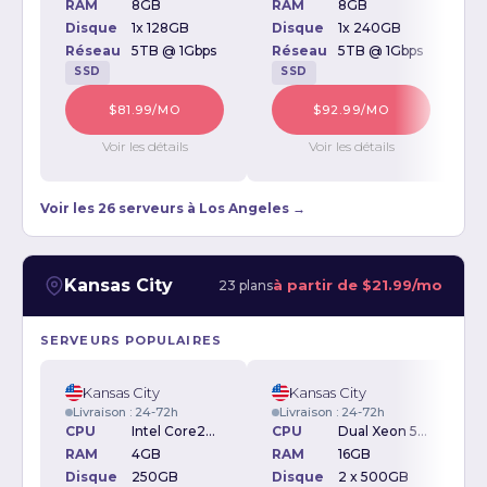
RAM
8GB
RAM
8GB
Disque
1x 128GB
Disque
1x 240GB
D
Réseau
5TB @ 1Gbps
Réseau
5TB @ 1Gbps
SSD
SSD
$81.99/MO
$92.99/MO
Voir les détails
Voir les détails
Voir les 26 serveurs à Los Angeles →
Kansas City
à partir de
$21.99/mo
23 plans
SERVEURS POPULAIRES
Kansas City
Kansas City
Livraison : 24-72h
Livraison : 24-72h
CPU
Intel Core2Duo 1.6GHz
CPU
Dual Xeon 5150 2.66Ghz
RAM
4GB
RAM
16GB
Disque
250GB
Disque
2 x 500GB
D