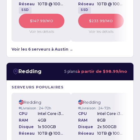
Réseau
10TB @ 100Mbps
Réseau
10TB @ 100Mbps
SSD
SSD
$147.99/MO
$233.99/MO
Voir les détails
Voir les détails
Voir les 6 serveurs à Austin →
Redding
à partir de
$98.99/mo
5 plans
SERVEURS POPULAIRES
Redding
Redding
Livraison : 24-72h
Livraison : 24-72h
CPU
Intel Core i3-2120 3.30GHz
CPU
Intel Core i3-2120 3.30GHz
RAM
4GB
RAM
8GB
Disque
1x 500GB
Disque
2x 500GB
D
Réseau
10TB @ 100Mbps
Réseau
10TB @ 100Mbps