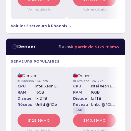
Voir les détails
Voir les détails
Voir les 5 serveurs à Phoenix →
Denver
à partir de
$129.99/mo
3 plans
SERVEURS POPULAIRES
Denver
Denver
Livraison : 24-72h
Livraison : 24-72h
CPU
Intel Xeon E3-1270v2 3.50GHz
CPU
Intel Xeon E3-1270v2 3.50GHz
RAM
16GB
RAM
16GB
Disque
1x 2TB
Disque
1x 1TB
D
Réseau
Unltd @ 1Gbps
Réseau
Unltd @ 1Gbps
SSD
$129.99/MO
$140.99/MO
Voir les détails
Voir les détails