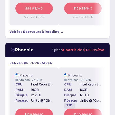
$98.99/MO
$129.99/MO
Voir les détails
Voir les détails
Voir les 5 serveurs à Redding →
Phoenix
à partir de
$129.99/mo
5 plans
SERVEURS POPULAIRES
Phoenix
Phoenix
Livraison : 24-72h
Livraison : 24-72h
CPU
Intel Xeon E3-1270v2 3.50GHz
CPU
Intel Xeon E3-1270v2 3.50GHz
RAM
16GB
RAM
16GB
Disque
1x 2TB
Disque
1x 1TB
D
Réseau
Unltd @ 1Gbps
Réseau
Unltd @ 1Gbps
SSD
$129.99/MO
$140.99/MO