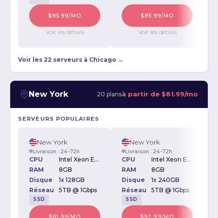
$85.99/MO
$85.99/MO
Voir les détails
Voir les détails
Voir les 22 serveurs à Chicago →
New York
à partir de
$81.99/mo
20 plans
SERVEURS POPULAIRES
New York
New York
Livraison : 24-72h
Livraison : 24-72h
CPU
Intel Xeon E3-1230v2 3.30GHz
CPU
Intel Xeon E-2234 3.6GHz
RAM
8GB
RAM
8GB
Disque
1x 128GB
Disque
1x 240GB
D
Réseau
5TB @ 1Gbps
Réseau
5TB @ 1Gbps
SSD
SSD
$81.99/MO
$92.99/MO