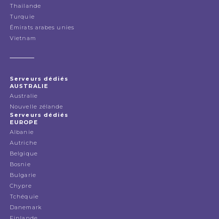
Thailande
Turquie
Émirats arabes unies
Vietnam
Serveurs dédiés
AUSTRALIE
Australie
Nouvelle zélande
Serveurs dédiés
EUROPE
Albanie
Autriche
Belgique
Bosnie
Bulgarie
Chypre
Tchéquie
Danemark
Finlande