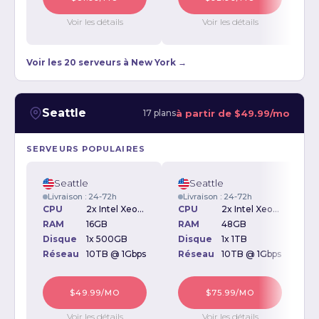
Voir les détails
Voir les détails
Voir les 20 serveurs à New York →
Seattle
à partir de
$49.99/mo
17 plans
SERVEURS POPULAIRES
Seattle
Seattle
Livraison : 24-72h
Livraison : 24-72h
CPU
2x Intel Xeon L5420 2.50GHz
CPU
2x Intel Xeon L5520 2.26GHz
RAM
16GB
RAM
48GB
Disque
1x 500GB
Disque
1x 1TB
D
Réseau
10TB @ 1Gbps
Réseau
10TB @ 1Gbps
$49.99/MO
$75.99/MO
Voir les détails
Voir les détails