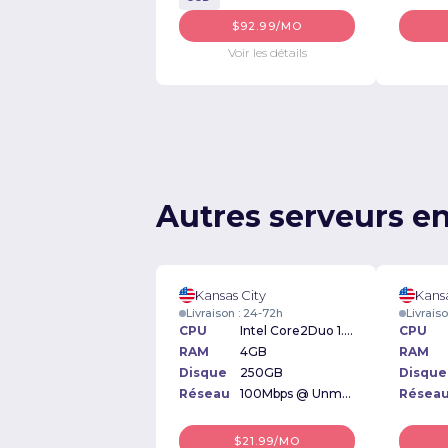
$92.99/MO
Voir les détails
Autres serveurs en
Kansas City
Kansa
Livraison : 24-72h
Livrais
CPU
Intel Core2Duo 1.6GHz
CPU
RAM
4GB
RAM
Disque
250GB
Disque
Réseau
100Mbps @ Unmetered
Résea
$21.99/MO