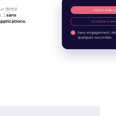
ur dédié
CRÉER MON C
s…)
sans
applications.
ACCÉDER À MO
Sans engagement, dé
quelques secondes