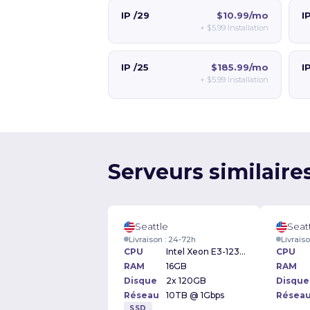
IP /29
$10.99/mo
I
+
$5.99
Installation
IP /25
$185.99/mo
I
+
$5.99
Installation
Serveurs similaires
Seattle
Seat
Livraison : 24-72h
Livrais
CPU
Intel Xeon E3-1230 3.20GHz
CPU
RAM
16GB
RAM
Disque
2x 120GB
Disque
Réseau
10TB @ 1Gbps
Résea
SSD