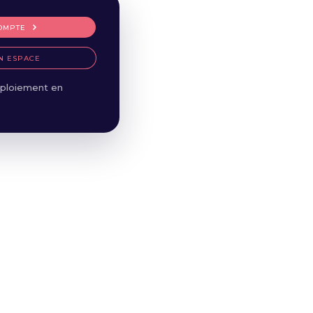
OMPTE
N ESPACE
ploiement en