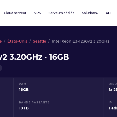
Cloud serveur
VPS
Serveurs dédiés
Solutions
API
▾
e
États-Unis
Seattle
Intel Xeon E3-1230v2 3.20GHz
v2 3.20GHz · 16GB
RAM
DIS
16GB
1x 
BANDE PASSANTE
IP
10TB
1 ad