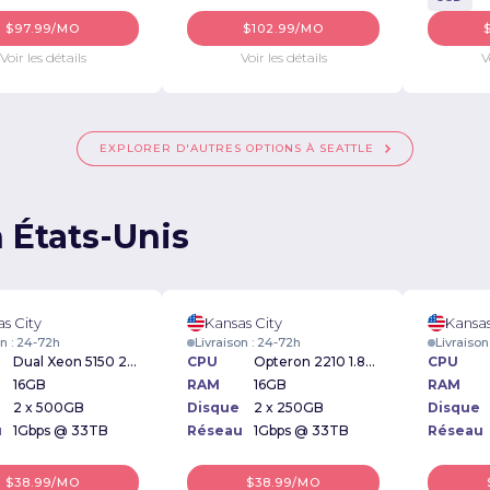
$97.99/MO
$102.99/MO
Voir les détails
Voir les détails
V
EXPLORER D'AUTRES OPTIONS À SEATTLE
 États-Unis
s City
Kansas City
Kansas
on : 24-72h
Livraison : 24-72h
Livraison
Dual Xeon 5150 2.66Ghz
CPU
Opteron 2210 1.8Ghz
CPU
16GB
RAM
16GB
RAM
2 x 500GB
Disque
2 x 250GB
Disque
u
1Gbps @ 33TB
Réseau
1Gbps @ 33TB
Réseau
$38.99/MO
$38.99/MO