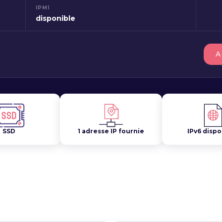
IPMI
disponible
A
SSD
1 adresse IP fournie
IPv6 dispo