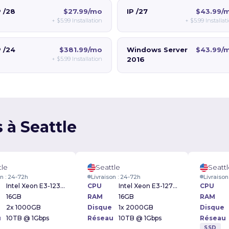
P /28
$27.99/mo
IP /27
$43.99/
+
$5.99
Installation
+
$5.99
Installat
P /24
$381.99/mo
Windows Server
$43.99/
+
$5.99
Installation
2016
 à Seattle
tle
Seattle
Seatt
on : 24-72h
Livraison : 24-72h
Livraison
Intel Xeon E3-1230v2 3.30GHz
CPU
Intel Xeon E3-1270v2 3.50GHz
CPU
16GB
RAM
16GB
RAM
2x 1000GB
Disque
1x 2000GB
Disque
u
10TB @ 1Gbps
Réseau
10TB @ 1Gbps
Réseau
SSD