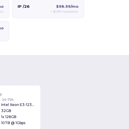
mo
IP /26
$98.99/mo
ion
+
$5.99
Installation
mo
le
 : 24-72h
Intel Xeon E3-1230v2 3.20GHz
32GB
1x 128GB
10TB @ 1Gbps