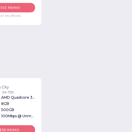
$103.99/MO
oir les détails
 City
 : 24-72h
AMD Quadcore 3Ghz
8GB
500GB
100Mbps @ Unmetered
$38.99/MO