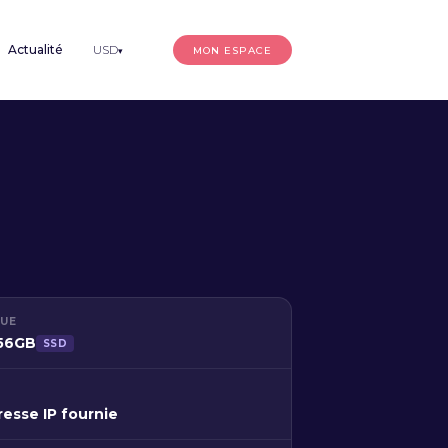
Actualité
USD
MON ESPACE
▾
QUE
256GB
SSD
resse IP fournie