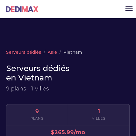
Cloud serveur
Serveurs dédiés
Asie
Vietnam
VPS
Serveurs dédiés
Serveurs dédiés
en Vietnam
Solutions
▾
9 plans - 1 Villes
API
Actualité
9
1
USD
▾
PLANS
VILLES
MON ESPACE
$265.99/mo