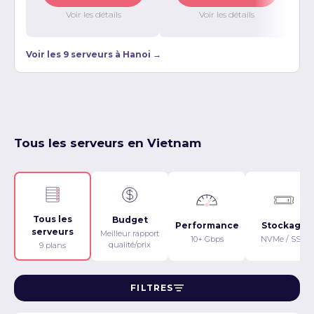
Voir les détails
Voir les détails
Voir les 9 serveurs à Hanoi →
Tous les serveurs en Vietnam
Tous les
Budget
Performance
Stockage
serveurs
Meilleur rapport
10+ Gbps
NVMe / SSD
qualité/prix
9 plans
FILTRES