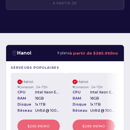
À PARTIR DE
Hanoi
à partir de
$265.99/mo
9 plans
SERVEURS POPULAIRES
Hanoi
Hanoi
Livraison : 24-72h
Livraison : 24-72h
CPU
Intel Xeon E3-1230 3.20GHz
CPU
Intel Xeon E5620 2.40GHz
RAM
16GB
RAM
16GB
Disque
1x 1TB
Disque
1x 1TB
D
Réseau
Unltd @ 100Mbps
Réseau
Unltd @ 100Mbps
$265.99/MO
$289.99/MO