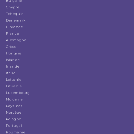
Bulgarie
Chypre
Tchéquie
Danemark
Finlande
France
Allemagne
Grèce
Hongrie
Islande
Irlande
italie
Lettonie
Lituanie
Luxembourg
Moldavie
Pays-bas
Norvège
Pologne
Portugal
Roumanie