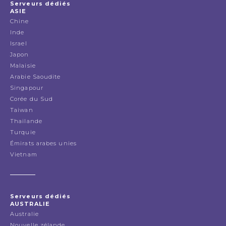
Serveurs dédiés
ASIE
Chine
Inde
Israel
Japon
Malaisie
Arabie Saoudite
Singapour
Corée du Sud
Taiwan
Thailande
Turquie
Émirats arabes unies
Vietnam
Serveurs dédiés
AUSTRALIE
Australie
Nouvelle zélande