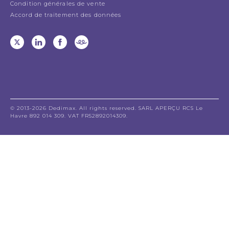
Condition générales de vente
Accord de traitement des données
© 2013-2026 Dedimax. All rights reserved. SARL APERÇU RCS Le
Havre 892 014 309. VAT FR52892014309.