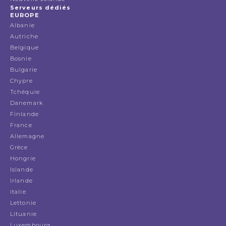
Serveurs dédiés
EUROPE
Albanie
Autriche
Belgique
Bosnie
Bulgarie
Chypre
Tchéquie
Danemark
Finlande
France
Allemagne
Grèce
Hongrie
Islande
Irlande
italie
Lettonie
Lituanie
Luxembourg