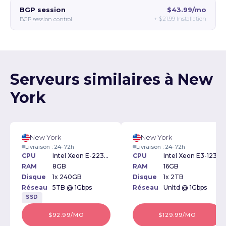
BGP session
$43.99/mo
+
$21.99
Installation
BGP session control
Serveurs similaires à New
York
New York
New York
Livraison : 24-72h
Livraison : 24-72h
CPU
Intel Xeon E-2234 3.6GHz
CPU
Intel Xeon E3-1230v3 3.30GHz
RAM
8GB
RAM
16GB
Disque
1x 240GB
Disque
1x 2TB
Réseau
5TB @ 1Gbps
Réseau
Unltd @ 1Gbps
SSD
$92.99/MO
$129.99/MO