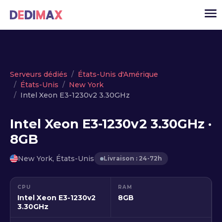
Cloud serveur
Serveurs dédiés
États-Unis d'Amérique
États-Unis
New York
VPS
Intel Xeon E3-1230v2 3.30GHz
Serveurs dédiés
Intel Xeon E3-1230v2 3.30GHz ·
Solutions
▾
8GB
API
New York, États-Unis
Livraison : 24-72h
Actualité
USD
▾
CPU
RAM
MON ESPACE
Intel Xeon E3-1230v2
8GB
3.30GHz