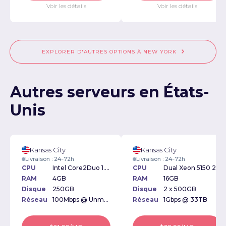
Voir les détails
Voir les détails
EXPLORER D'AUTRES OPTIONS À NEW YORK
Autres serveurs en États-
Unis
Kansas City
Kansas City
Livraison : 24-72h
Livraison : 24-72h
CPU
Intel Core2Duo 1.6GHz
CPU
Dual Xeon 5150 2.66Ghz
RAM
4GB
RAM
16GB
Disque
250GB
Disque
2 x 500GB
Réseau
100Mbps @ Unmetered
Réseau
1Gbps @ 33TB