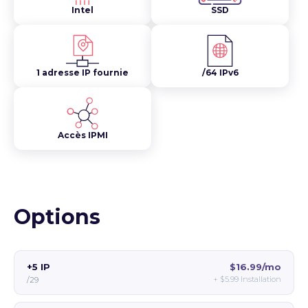
Intel
SSD
1 adresse IP fournie
/64 IPv6
Accès IPMI
Options
+5 IP
$16.99/mo
+
$5.99
Installation
/29