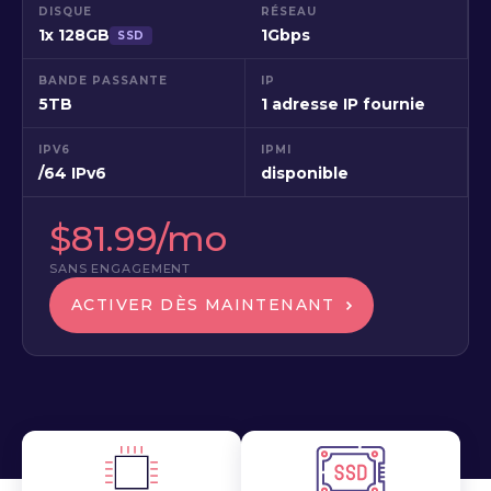
DISQUE
RÉSEAU
1x 128GB
1Gbps
SSD
BANDE PASSANTE
IP
5TB
1 adresse IP fournie
IPV6
IPMI
/64 IPv6
disponible
$81.99/mo
SANS ENGAGEMENT
ACTIVER DÈS MAINTENANT