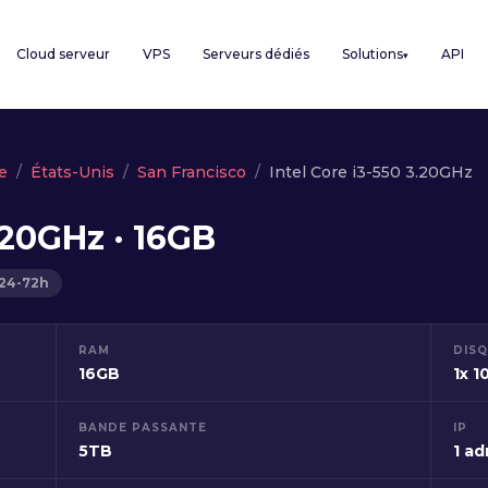
Cloud serveur
VPS
Serveurs dédiés
Solutions
API
▾
e
États-Unis
San Francisco
Intel Core i3-550 3.20GHz
.20GHz · 16GB
 24-72h
RAM
DIS
16GB
1x 
BANDE PASSANTE
IP
5TB
1 ad