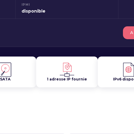
IPMI
disponible
A
SATA
1 adresse IP fournie
IPv6 dispo