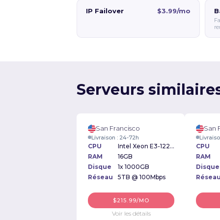
IP Failover
$3.99/mo
B
Fa
re
Serveurs similaire
San Francisco
San 
Livraison : 24-72h
Livrais
CPU
Intel Xeon E3-1220 V2 3.10GHz
CPU
RAM
16GB
RAM
Disque
1x 1000GB
Disque
Réseau
5TB @ 100Mbps
Résea
$215.99/MO
Voir les détails