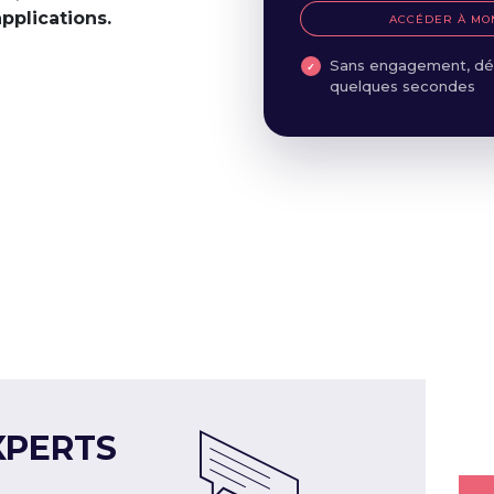
applications.
ACCÉDER À MO
Sans engagement, dé
quelques secondes
XPERTS