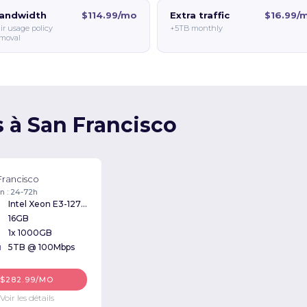
andwidth
$114.99/mo
Extra traffic
$16.99/
ir usage policy
+5TB monthly
moval
s à San Francisco
Francisco
on : 24-72h
Intel Xeon E3-1270 3.50GHz
16GB
1x 1000GB
u
5TB @ 100Mbps
$282.99/MO
Voir les détails