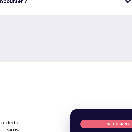
mbourser ?
ur dédié
CRÉER MON C
s…)
sans