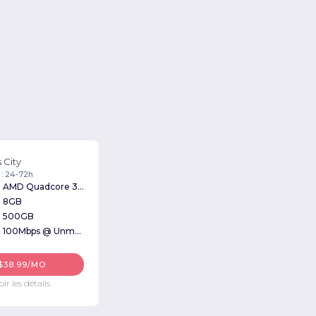
 City
 : 24-72h
AMD Quadcore 3Ghz
8GB
500GB
100Mbps @ Unmetered
$38.99/MO
oir les détails