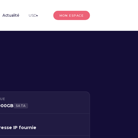
Actualité
USD
MON ESPACE
▾
QUE
1000GB
SATA
resse IP fournie