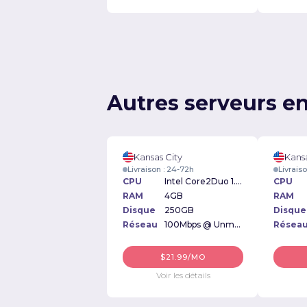
Autres serveurs en
Kansas City
Kansa
Livraison : 24-72h
Livrais
CPU
Intel Core2Duo 1.6GHz
CPU
RAM
4GB
RAM
Disque
250GB
Disque
Réseau
100Mbps @ Unmetered
Résea
$21.99/MO
Voir les détails