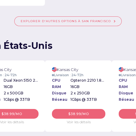
EXPLORER D'AUTRES OPTIONS À SAN FRANCISCO
 États-Unis
s City
Kansas City
Kansas
on : 24-72h
Livraison : 24-72h
Livraison
Dual Xeon 5150 2.66Ghz
CPU
Opteron 2210 1.8Ghz
CPU
16GB
RAM
16GB
RAM
2 x 500GB
Disque
2 x 250GB
Disque
u
1Gbps @ 33TB
Réseau
1Gbps @ 33TB
Réseau
$38.99/MO
$38.99/MO
Voir les détails
Voir les détails
V