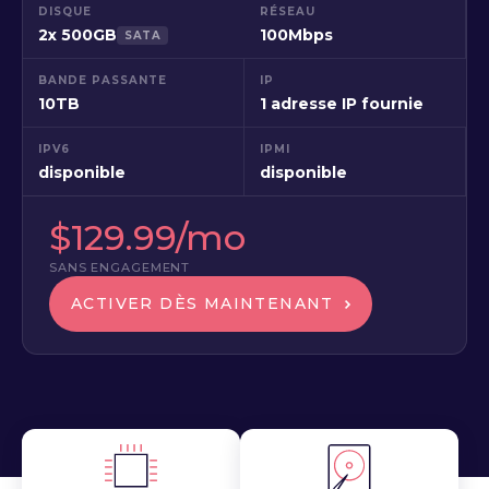
DISQUE
RÉSEAU
2x 500GB
100Mbps
SATA
BANDE PASSANTE
IP
10TB
1 adresse IP fournie
IPV6
IPMI
disponible
disponible
$129.99/mo
SANS ENGAGEMENT
ACTIVER DÈS MAINTENANT