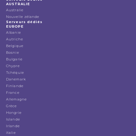
AUSTRALIE
Australie
Nouvelle zélande
Serveurs dédiés
EUROPE
Albanie
Autriche
Belgique
Bosnie
Bulgarie
Chypre
Tchéquie
Danemark
Finlande
France
Allemagne
Grèce
Hongrie
Islande
Irlande
italie