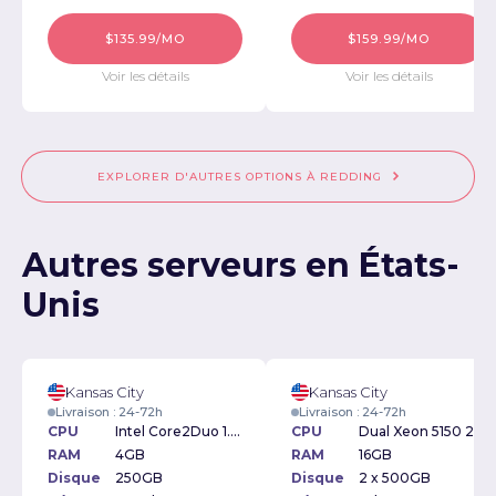
$135.99/MO
$159.99/MO
Voir les détails
Voir les détails
EXPLORER D'AUTRES OPTIONS À REDDING
Autres serveurs en États-
Unis
Kansas City
Kansas City
Livraison : 24-72h
Livraison : 24-72h
CPU
Intel Core2Duo 1.6GHz
CPU
Dual Xeon 5150 2.66Ghz
RAM
4GB
RAM
16GB
Disque
250GB
Disque
2 x 500GB