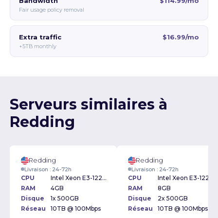
Bandwidth
$114.99/mo
Fair usage policy removal
Extra traffic
$16.99/mo
+5TB monthly
Serveurs similaires à
Redding
Redding
Redding
Livraison : 24-72h
Livraison : 24-72h
CPU
Intel Xeon E3-1220v2 3.10GHz
CPU
Intel Xeon E3-1220v2 3.10GHz
RAM
4GB
RAM
8GB
Disque
1x 500GB
Disque
2x 500GB
Réseau
10TB @ 100Mbps
Réseau
10TB @ 100Mbps