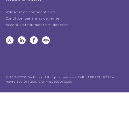
Politique de confidentialité
Condition générales de vente
Accord de traitement des données
© 2013-2026 Dedimax. All rights reserved. SARL APERÇU RCS Le
Havre 892 014 309. VAT FR52892014309.