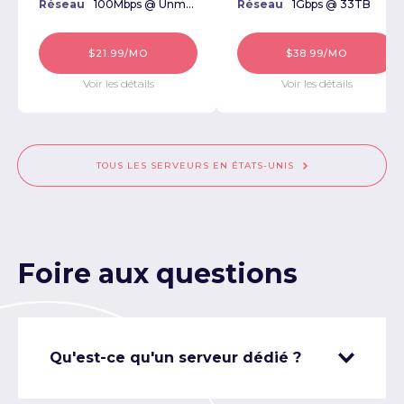
Réseau
100Mbps @ Unmetered
Réseau
1Gbps @ 33TB
$21.99/MO
$38.99/MO
Voir les détails
Voir les détails
TOUS LES SERVEURS EN ÉTATS-UNIS
Foire aux questions
Qu'est-ce qu'un serveur dédié ?