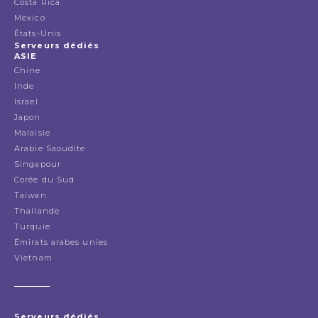
Costa Rica
Mexico
États-Unis
Serveurs dédiés
ASIE
Chine
Inde
Israel
Japon
Malaisie
Arabie Saoudite
Singapour
Corée du Sud
Taiwan
Thailande
Turquie
Émirats arabes unies
Vietnam
Serveurs dédiés