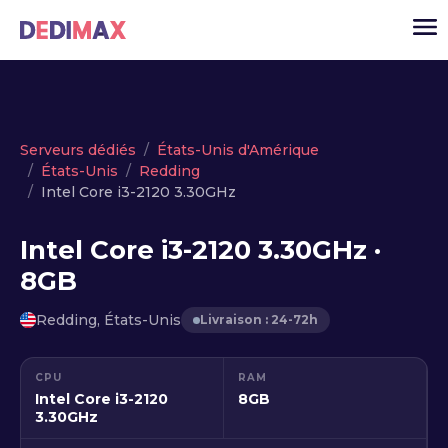
Cloud serveur
Serveurs dédiés
États-Unis d'Amérique
États-Unis
Redding
VPS
Intel Core i3-2120 3.30GHz
Serveurs dédiés
Intel Core i3-2120 3.30GHz ·
Solutions
▾
8GB
API
Redding, États-Unis
Livraison : 24-72h
Actualité
USD
▾
CPU
RAM
MON ESPACE
Intel Core i3-2120
8GB
3.30GHz