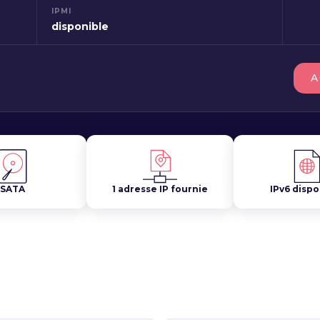
IPMI
disponible
A
SATA
1 adresse IP fournie
IPv6 dispo