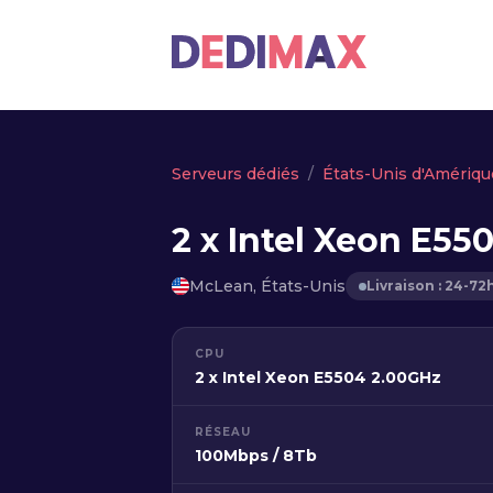
Serveurs dédiés
États-Unis d'Amériqu
2 x Intel Xeon E55
McLean, États-Unis
Livraison : 24-72
CPU
2 x Intel Xeon E5504 2.00GHz
RÉSEAU
100Mbps / 8Tb