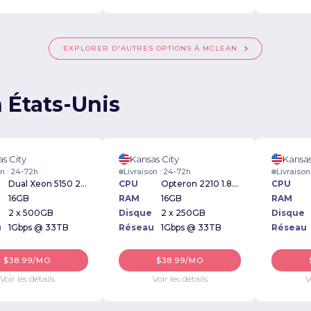
EXPLORER D'AUTRES OPTIONS À MCLEAN
 États-Unis
s City
Kansas City
Kansas
on : 24-72h
Livraison : 24-72h
Livraison
Dual Xeon 5150 2.66Ghz
CPU
Opteron 2210 1.8Ghz
CPU
16GB
RAM
16GB
RAM
2 x 500GB
Disque
2 x 250GB
Disque
u
1Gbps @ 33TB
Réseau
1Gbps @ 33TB
Réseau
$38.99/MO
$38.99/MO
Voir les détails
Voir les détails
V