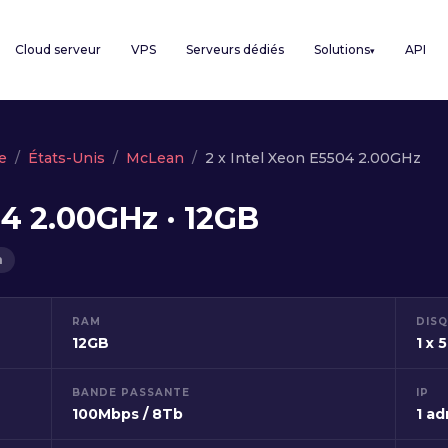
Cloud serveur
VPS
Serveurs dédiés
Solutions
API
▾
e
États-Unis
McLean
2 x Intel Xeon E5504 2.00GHz
04 2.00GHz · 12GB
h
RAM
DIS
12GB
1 x
BANDE PASSANTE
IP
100Mbps / 8Tb
1 ad