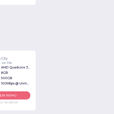
 City
 : 24-72h
AMD Quadcore 3Ghz
8GB
500GB
100Mbps @ Unmetered
$38.99/MO
oir les détails