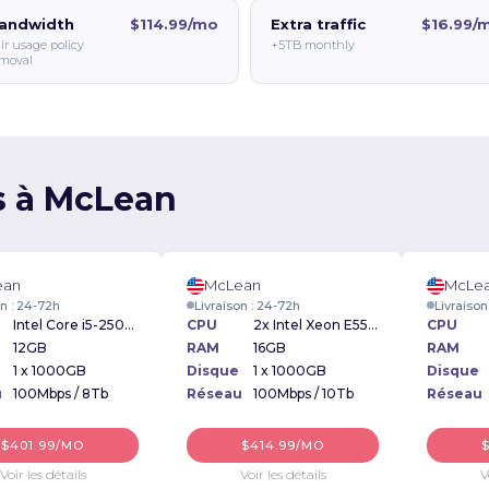
andwidth
$114.99/mo
Extra traffic
$16.99/
ir usage policy
+5TB monthly
moval
s à McLean
ean
McLean
McLe
on : 24-72h
Livraison : 24-72h
Livraison
Intel Core i5-2500 3.30GHz
CPU
2x Intel Xeon E5520 2.26GHz
CPU
12GB
RAM
16GB
RAM
1 x 1000GB
Disque
1 x 1000GB
Disque
u
100Mbps / 8Tb
Réseau
100Mbps / 10Tb
Réseau
$401.99/MO
$414.99/MO
Voir les détails
Voir les détails
V