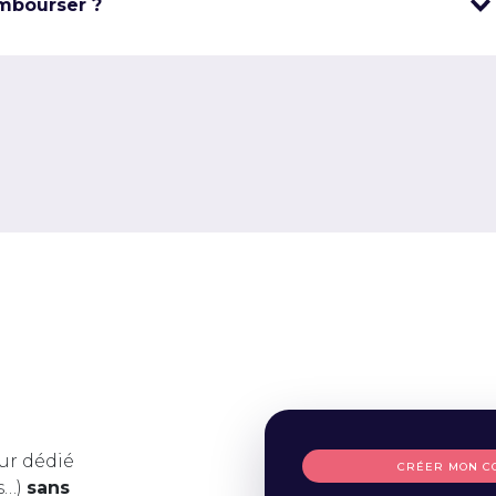
mbourser ?
ur dédié
CRÉER MON C
s…)
sans