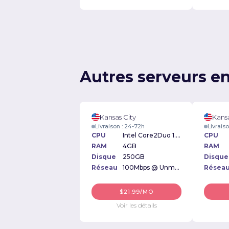
Autres serveurs en
Kansas City
Kansa
Livraison : 24-72h
Livrais
CPU
Intel Core2Duo 1.6GHz
CPU
RAM
4GB
RAM
Disque
250GB
Disque
Réseau
100Mbps @ Unmetered
Résea
$21.99/MO
Voir les détails