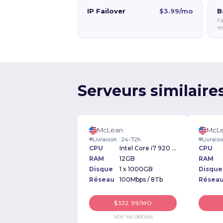
IP Failover
$3.99/mo
B
Fa
re
Serveurs similaire
McLean
McL
Livraison : 24-72h
Livrais
CPU
Intel Core i7 920 2.66GHz
CPU
RAM
12GB
RAM
Disque
1 x 1000GB
Disque
Réseau
100Mbps / 8Tb
Résea
$332.99/MO
Voir les détails