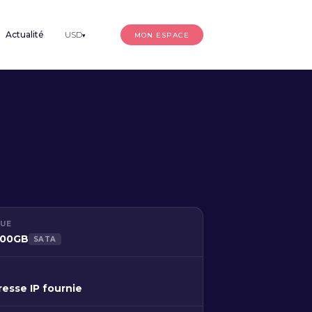
Actualité
USD
MON ESPACE
▾
QUE
 500GB
SATA
resse IP fournie