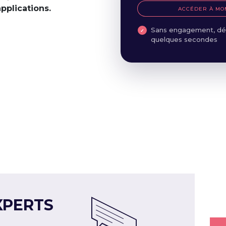
applications.
ACCÉDER À MO
Sans engagement, dé
quelques secondes
XPERTS