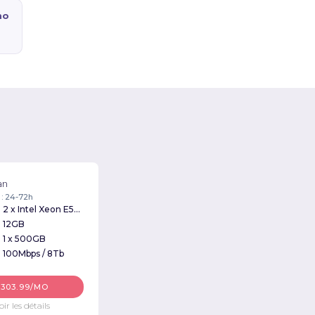
mo
an
 : 24-72h
2 x Intel Xeon E5335 2.00GHz
12GB
1 x 500GB
100Mbps / 8Tb
$303.99/MO
oir les détails