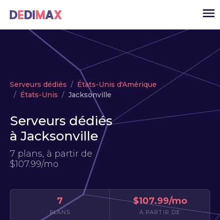
Cloud serveur
Serveurs dédiés
États-Unis d'Amérique
VPS
États-Unis
Jacksonville
Serveurs dédiés
Serveurs dédiés
Solutions
▾
à Jacksonville
API
7 plans, à partir de
$107.99/mo
Actualité
USD
▾
MON ESPACE
7
$107.99/mo
PLANS
À PARTIR DE