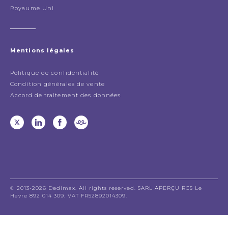
Royaume Uni
Mentions légales
Politique de confidentialité
Condition générales de vente
Accord de traitement des données
© 2013-2026 Dedimax. All rights reserved. SARL APERÇU RCS Le
Havre 892 014 309. VAT FR52892014309.