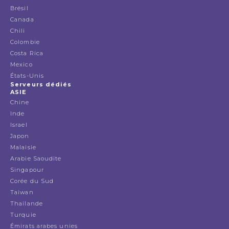
Brésil
Canada
Chili
Colombie
Costa Rica
Mexico
États-Unis
Serveurs dédiés
ASIE
Chine
Inde
Israel
Japon
Malaisie
Arabie Saoudite
Singapour
Corée du Sud
Taiwan
Thailande
Turquie
Émirats arabes unies