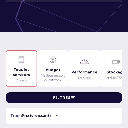
Tous les
Budget
Performance
Stockage
serveurs
Meilleur rapport
10+ Gbps
NVMe / SSD
qualité/prix
7 plans
FILTRES
Trier :