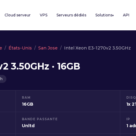
Cloud serveur
VPS
Serveurs dédiés
Solutions
API
▾
e
États-Unis
San Jose
Intel Xeon E3-1270v2 3.50GHz
v2 3.50GHz · 16GB
2h
RAM
DIS
16GB
1x 
BANDE PASSANTE
IP
Unltd
1 ad