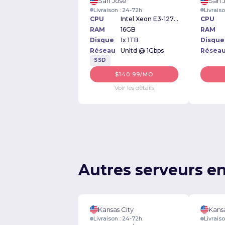
San Jose
San 
Livraison : 24-72h
Livrais
CPU
Intel Xeon E3-1270v2 3.50GHz
CPU
RAM
16GB
RAM
Disque
1x 1TB
Disque
Réseau
Unltd @ 1Gbps
Résea
SSD
$140.99/MO
Voir les détails
Autres serveurs en
Kansas City
Kansa
Livraison : 24-72h
Livrais