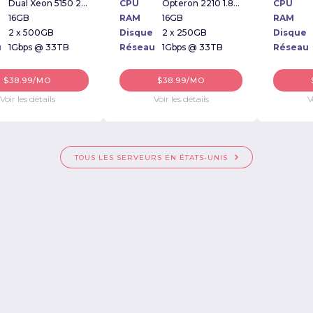
Dual Xeon 5150 2.66Ghz
CPU
Opteron 2210 1.8Ghz
CPU
16GB
RAM
16GB
RAM
2 x 500GB
Disque
2 x 250GB
Disque
u
1Gbps @ 33TB
Réseau
1Gbps @ 33TB
Réseau
$38.99/MO
$38.99/MO
Voir les détails
Voir les détails
V
TOUS LES SERVEURS EN ÉTATS-UNIS