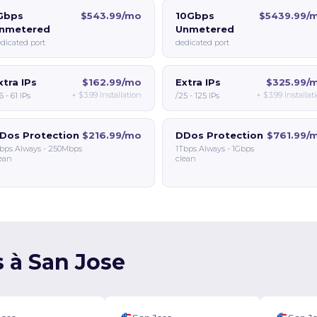
Gbps
$543.99/mo
10Gbps
$5439.99/
nmetered
Unmetered
dicated port
dedicated port
xtra IPs
$162.99/mo
Extra IPs
$325.99/
+
$3.99
Installation
+
$3.99
Installat
6 - 61 IPs
/25 - 125 IPs
Dos Protection
$216.99/mo
DDos Protection
$761.99/
bps Always - 250Mbps
1Tbps Always - 1Gbps
ean
clean
s à San Jose