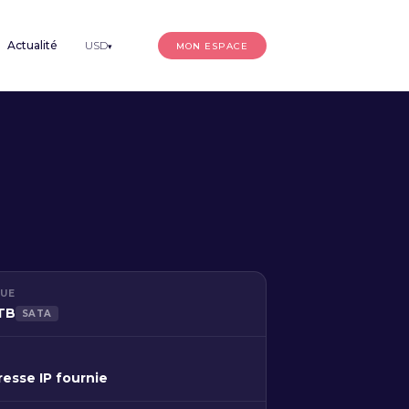
Actualité
USD
MON ESPACE
▾
QUE
2TB
SATA
resse IP fournie