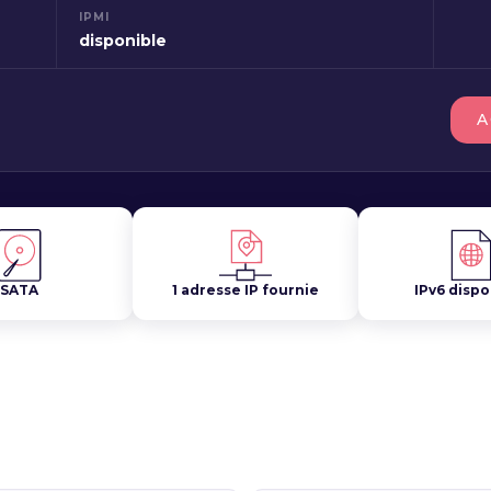
IPMI
disponible
A
SATA
1 adresse IP fournie
IPv6 dispo