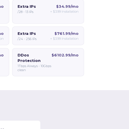
mo
Extra IPs
$34.99/mo
+
$3.99
Installation
/28 - 13 IPs
mo
Extra IPs
$761.99/mo
ion
+
$3.99
Installation
/24 - 256 IPs
mo
DDos
$6102.99/mo
Protection
1Tbps Always - 10Gbps
clean