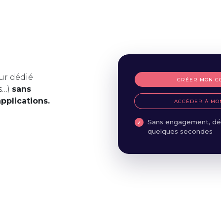
ur dédié
CRÉER MON C
s…)
sans
applications.
ACCÉDER À MO
Sans engagement, dé
quelques secondes