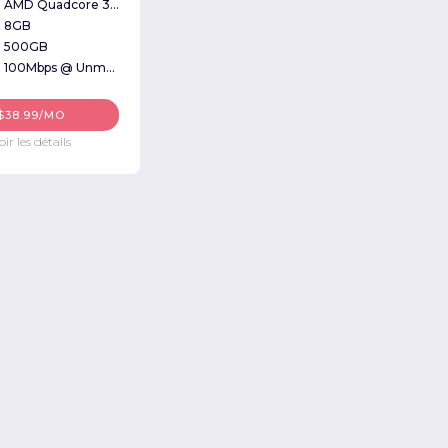
AMD Quadcore 3Ghz
8GB
500GB
100Mbps @ Unmetered
$38.99/MO
oir les détails