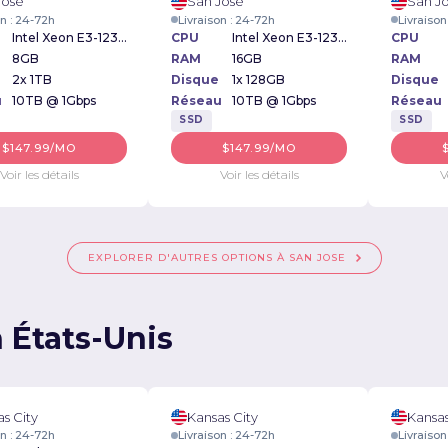
Jose
San Jose
San J
on : 24-72h
Livraison : 24-72h
Livraison
Intel Xeon E3-1231v3 3.40GHz
CPU
Intel Xeon E3-1231v3 3.40GHz
CPU
8GB
RAM
16GB
RAM
2x 1TB
Disque
1x 128GB
Disque
u
10TB @ 1Gbps
Réseau
10TB @ 1Gbps
Réseau
SSD
SSD
$147.99/MO
$147.99/MO
Voir les détails
Voir les détails
V
EXPLORER D'AUTRES OPTIONS À SAN JOSE
 États-Unis
s City
Kansas City
Kansas
on : 24-72h
Livraison : 24-72h
Livraison