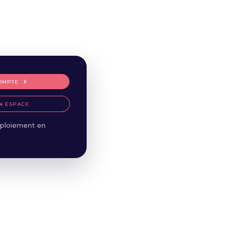
OMPTE
N ESPACE
ploiement en