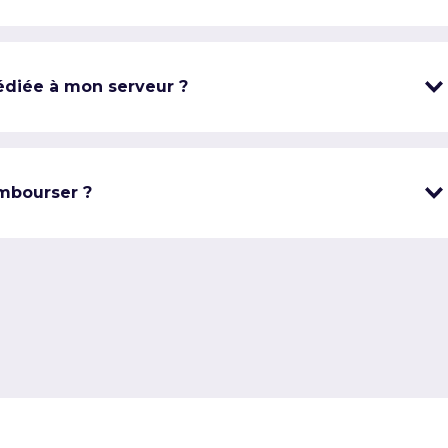
édiée à mon serveur ?
mbourser ?