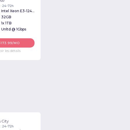
ose
 : 24-72h
Intel Xeon E3-1240v3 3.40GHz
32GB
1x 1TB
Unltd @ 1Gbps
$173.99/MO
oir les détails
 City
 : 24-72h