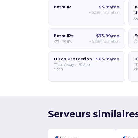
Extra IP
$5.99/mo
1
+
$2.99
Installation
U
de
Extra IPs
$75.99/mo
E
+
$3.99
Installation
/27 - 29 IPs
/2
DDos Protection
$65.99/mo
D
1Tbps Always - 50Mbps
1T
clean
cl
Serveurs similaire