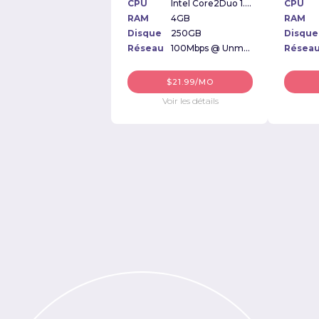
CPU
Intel Core2Duo 1.6GHz
CPU
RAM
4GB
RAM
Disque
250GB
Disque
Réseau
100Mbps @ Unmetered
Résea
$21.99/MO
Voir les détails