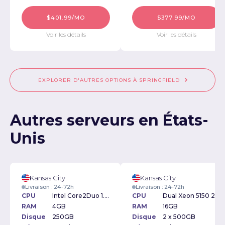
$401.99/MO
$377.99/MO
Voir les détails
Voir les détails
EXPLORER D'AUTRES OPTIONS À SPRINGFIELD
Autres serveurs en États-
Unis
Kansas City
Kansas City
Livraison : 24-72h
Livraison : 24-72h
CPU
Intel Core2Duo 1.6GHz
CPU
Dual Xeon 5150 2.66Ghz
RAM
4GB
RAM
16GB
Disque
250GB
Disque
2 x 500GB