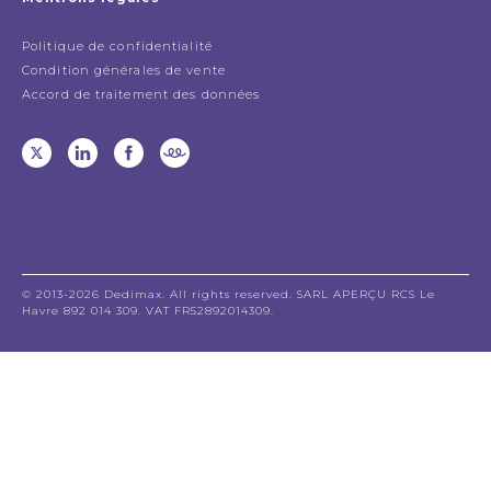
Politique de confidentialité
Condition générales de vente
Accord de traitement des données
© 2013-2026 Dedimax. All rights reserved. SARL APERÇU RCS Le
Havre 892 014 309. VAT FR52892014309.