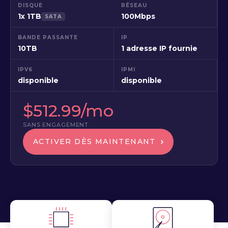
DISQUE
RÉSEAU
1x 1TB
100Mbps
SATA
BANDE PASSANTE
IP
10TB
1 adresse IP fournie
IPV6
IPMI
disponible
disponible
$512.99/mo
SANS ENGAGEMENT
ACTIVER DÈS MAINTENANT