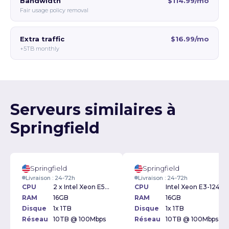
Bandwidth
$114.99/mo
Fair usage policy removal
Extra traffic
$16.99/mo
+5TB monthly
Serveurs similaires à
Springfield
Springfield
Springfield
Livraison : 24-72h
Livraison : 24-72h
CPU
2 x Intel Xeon E5620 2.40Ghz
CPU
Intel Xeon E3-1240 3.30GHz
RAM
16GB
RAM
16GB
Disque
1x 1TB
Disque
1x 1TB
Réseau
10TB @ 100Mbps
Réseau
10TB @ 100Mbps