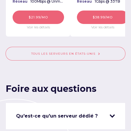
Réseau
100Mbps @ Unmetered
Réseau
1Gbps @ 33TB
$21.99/MO
$38.99/MO
Voir les détails
Voir les détails
TOUS LES SERVEURS EN ÉTATS-UNIS
Foire aux questions
Qu'est-ce qu'un serveur dédié ?