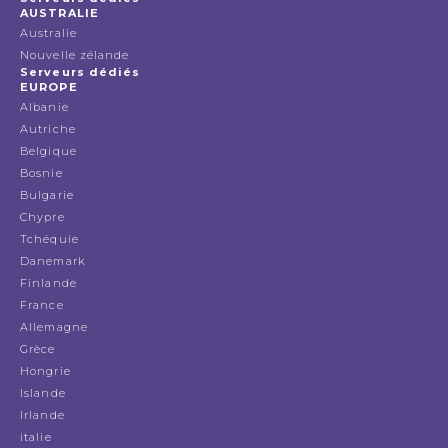
AUSTRALIE
Australie
Nouvelle zélande
Serveurs dédiés
EUROPE
Albanie
Autriche
Belgique
Bosnie
Bulgarie
Chypre
Tchéquie
Danemark
Finlande
France
Allemagne
Grèce
Hongrie
Islande
Irlande
italie