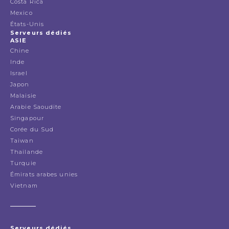
Costa Rica
Mexico
États-Unis
Serveurs dédiés
ASIE
Chine
Inde
Israel
Japon
Malaisie
Arabie Saoudite
Singapour
Corée du Sud
Taiwan
Thailande
Turquie
Émirats arabes unies
Vietnam
Serveurs dédiés