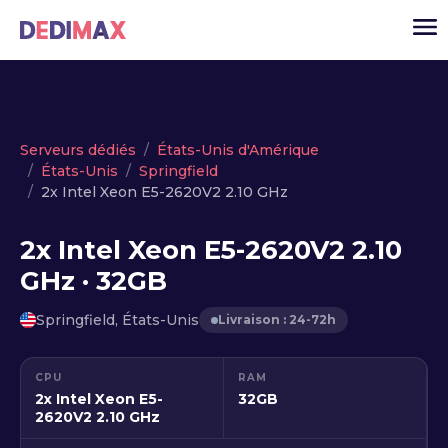
Cloud serveur
Serveurs dédiés
États-Unis d'Amérique
États-Unis
Springfield
VPS
2x Intel Xeon E5-2620V2 2.10 GHz
Serveurs dédiés
2x Intel Xeon E5-2620V2 2.10
Solutions
▾
GHz · 32GB
API
Springfield, États-Unis
Livraison : 24-72h
Actualité
USD
▾
CPU
RAM
MON ESPACE
2x Intel Xeon E5-
32GB
2620V2 2.10 GHz