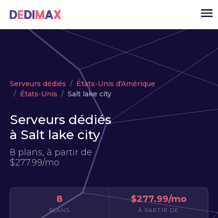
Cloud serveur
Serveurs dédiés
États-Unis d'Amérique
VPS
États-Unis
Salt lake city
Serveurs dédiés
Serveurs dédiés
Solutions
▾
à Salt lake city
API
8 plans, à partir de
$277.99/mo
Actualité
USD
▾
MON ESPACE
8
$277.99/mo
PLANS
À PARTIR DE