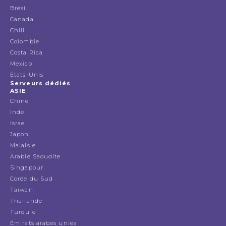
Brésil
Canada
Chili
Colombie
Costa Rica
Mexico
États-Unis
Serveurs dédiés
ASIE
Chine
Inde
Israel
Japon
Malaisie
Arabie Saoudite
Singapour
Corée du Sud
Taiwan
Thailande
Turquie
Émirats arabes unies