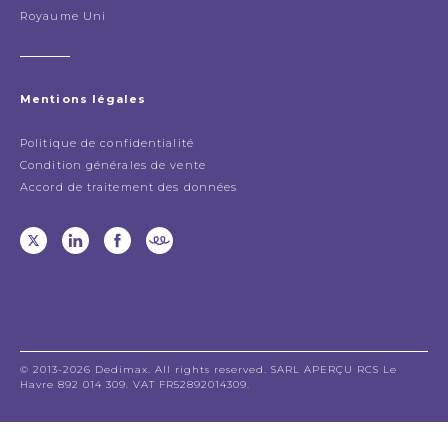
Royaume Uni
Mentions légales
Politique de confidentialité
Condition générales de vente
Accord de traitement des données
© 2013-2026 Dedimax. All rights reserved. SARL APERÇU RCS Le
Havre 892 014 309. VAT FR52892014309.