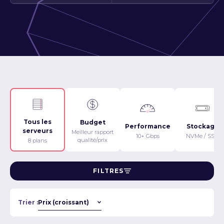
Tous les
Budget
Performance
Stockage
serveurs
Meilleur rapport
10+ Gbps
NVMe / SSD
qualité/prix
8 plans
FILTRES
Trier :