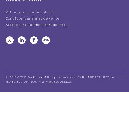
Politique de confidentialité
Condition générales de vente
Accord de traitement des données
© 2013-2026 Dedimax. All rights reserved. SARL APERÇU RCS Le
Havre 892 014 309. VAT FR52892014309.