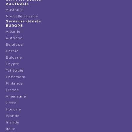
AUSTRALIE
Australie
Nouvelle zélande
Serveurs dédiés
EUROPE
Albanie
Autriche
Belgique
Bosnie
Bulgarie
Chypre
Tchéquie
Danemark
Finlande
France
Allemagne
Grèce
Hongrie
Islande
Irlande
italie