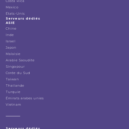
Costa Rica
Mexico
États-Unis
Serveurs dédiés
ASIE
Chine
Inde
Israel
Japon
Malaisie
Arabie Saoudite
Singapour
Corée du Sud
Taiwan
Thailande
Turquie
Émirats arabes unies
Vietnam
Serveurs dédiés