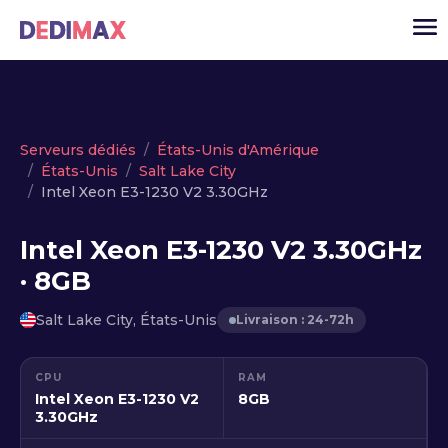
Cloud serveur
Serveurs dédiés
États-Unis d'Amérique
États-Unis
Salt Lake City
VPS
Intel Xeon E3-1230 V2 3.30GHz
Serveurs dédiés
Intel Xeon E3-1230 V2 3.30GHz
Solutions
▾
· 8GB
API
Salt Lake City, États-Unis
Livraison : 24-72h
Actualité
USD
▾
CPU
RAM
MON ESPACE
Intel Xeon E3-1230 V2
8GB
3.30GHz