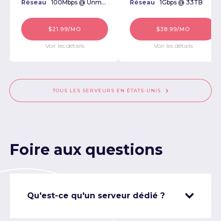
Réseau
100Mbps @ Unmetered
Réseau
1Gbps @ 33TB
$21.99/MO
$38.99/MO
Voir les détails
Voir les détails
TOUS LES SERVEURS EN ÉTATS-UNIS
Foire aux questions
Qu'est-ce qu'un serveur dédié ?