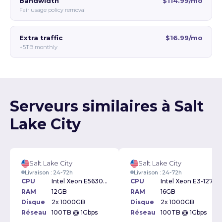
Bandwidth
$114.99/mo
Fair usage policy removal
Extra traffic
$16.99/mo
+5TB monthly
Serveurs similaires à Salt
Lake City
Salt Lake City
Salt Lake City
Livraison : 24-72h
Livraison : 24-72h
CPU
Intel Xeon E5630 2.53GHz
CPU
Intel Xeon E3-1270 V2 3.50GHz
RAM
12GB
RAM
16GB
Disque
2x 1000GB
Disque
2x 1000GB
Réseau
100TB @ 1Gbps
Réseau
100TB @ 1Gbps