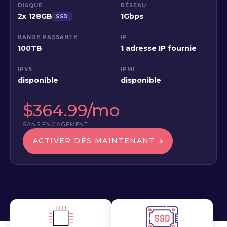
DISQUE
RÉSEAU
2x 128GB
1Gbps
SSD
BANDE PASSANTE
IP
100TB
1 adresse IP fournie
IPV6
IPMI
disponible
disponible
$364.99/mo
SANS ENGAGEMENT
ACTIVER DÈS MAINTENANT