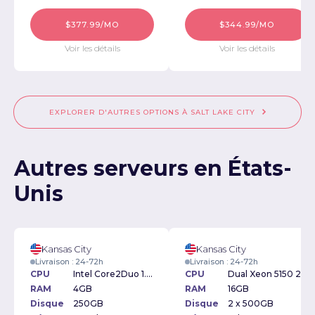
$377.99/MO
$344.99/MO
Voir les détails
Voir les détails
EXPLORER D'AUTRES OPTIONS À SALT LAKE CITY
Autres serveurs en États-
Unis
Kansas City
Kansas City
Livraison : 24-72h
Livraison : 24-72h
CPU
Intel Core2Duo 1.6GHz
CPU
Dual Xeon 5150 2.66Ghz
RAM
4GB
RAM
16GB
Disque
250GB
Disque
2 x 500GB