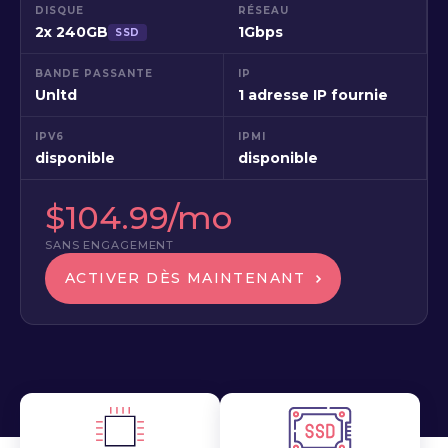
DISQUE
RÉSEAU
2x 240GB
1Gbps
SSD
BANDE PASSANTE
IP
Unltd
1 adresse IP fournie
IPV6
IPMI
disponible
disponible
$104.99/mo
SANS ENGAGEMENT
ACTIVER DÈS MAINTENANT