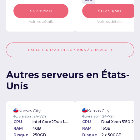
$117.99/MO
$122.99/MO
Voir les détails
Voir les détails
EXPLORER D'AUTRES OPTIONS À CHICAGO
Autres serveurs en États-
Unis
Kansas City
Kansas City
Livraison : 24-72h
Livraison : 24-72h
CPU
Intel Core2Duo 1.6GHz
CPU
Dual Xeon 5150 2.66Ghz
RAM
4GB
RAM
16GB
Disque
250GB
Disque
2 x 500GB