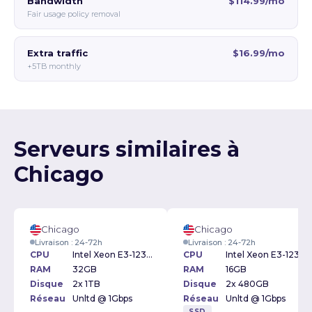
Bandwidth
$114.99/mo
Fair usage policy removal
Extra traffic
$16.99/mo
+5TB monthly
Serveurs similaires à
Chicago
Chicago
Chicago
Livraison : 24-72h
Livraison : 24-72h
CPU
Intel Xeon E3-1230v2 3.30GHz
CPU
Intel Xeon E3-1230v2 3.30GHz
RAM
32GB
RAM
16GB
Disque
2x 1TB
Disque
2x 480GB
Réseau
Unltd @ 1Gbps
Réseau
Unltd @ 1Gbps
SSD