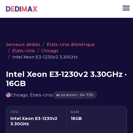
Cloud serveur
Serveurs dédiés
États-Unis d'Amérique
États-Unis
Chicago
VPS
Intel Xeon E3-1230v2 3.30GHz
Serveurs dédiés
Intel Xeon E3-1230v2 3.30GHz ·
Solutions
▾
16GB
API
Chicago, États-Unis
Livraison : 24-72h
Actualité
USD
▾
CPU
RAM
MON ESPACE
Intel Xeon E3-1230v2
16GB
3.30GHz