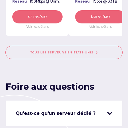
Réseau
100Mbps @ Unmetered
Réseau
1Gbps @ 33TB
$21.99/MO
$38.99/MO
Voir les détails
Voir les détails
TOUS LES SERVEURS EN ÉTATS-UNIS
Foire aux questions
Qu'est-ce qu'un serveur dédié ?