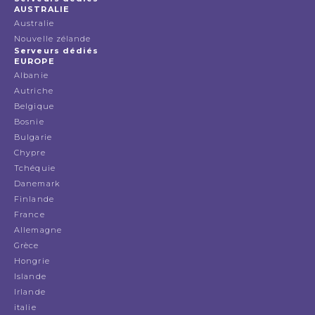
AUSTRALIE
Australie
Nouvelle zélande
Serveurs dédiés
EUROPE
Albanie
Autriche
Belgique
Bosnie
Bulgarie
Chypre
Tchéquie
Danemark
Finlande
France
Allemagne
Grèce
Hongrie
Islande
Irlande
italie