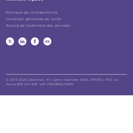
Politique de confidentialité
Condition générales de vente
Accord de traitement des données
© 2013-2026 Dedimax. All rights reserved. SARL APERÇU RCS Le
Havre 892 014 309. VAT FR52892014309.