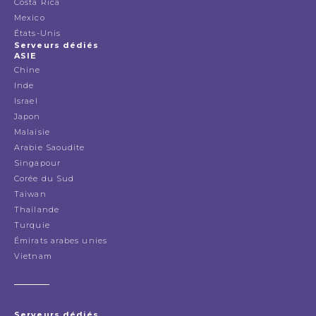
Costa Rica
Mexico
États-Unis
Serveurs dédiés
ASIE
Chine
Inde
Israel
Japon
Malaisie
Arabie Saoudite
Singapour
Corée du Sud
Taiwan
Thailande
Turquie
Émirats arabes unies
Vietnam
Serveurs dédiés