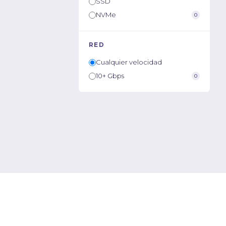
SSD
NVMe
0
RED
Cualquier velocidad
10+ Gbps
0