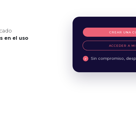
icado
CREAR UNA C
es en el uso
ACCEDER A MI
Sin compromiso, desp