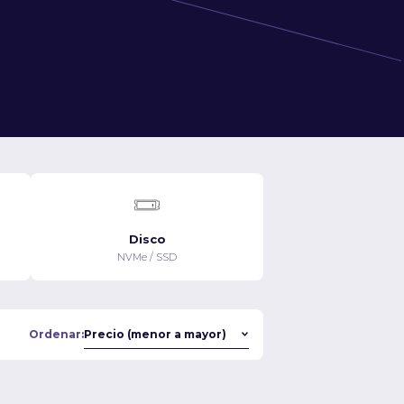
Disco
NVMe / SSD
Ordenar: