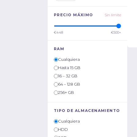
PRECIO MÁXIMO
Sin límite
€448
€500+
RAM
Cualquiera
Hasta 15 GB
16 – 32 GB
64 – 128 GB
256+ GB
TIPO DE ALMACENAMIENTO
Cualquiera
HDD