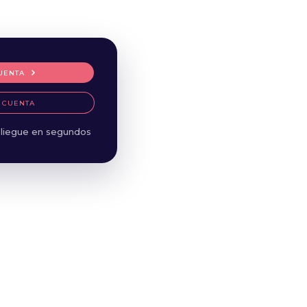
UENTA
 CUENTA
liegue en segundos