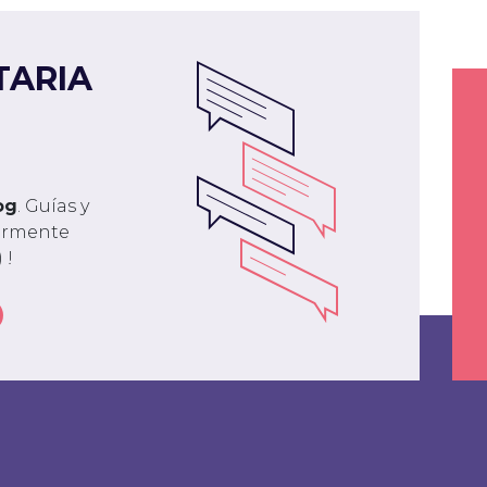
TARIA
og
. Guías y
larmente
 !