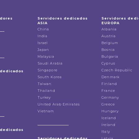
idores
Servidores dedicados
Servidores ded
ASIA
EUROPA
China
Albania
India
Austria
Israel
Belgium
Japan
Bosnia
Malaysia
Bulgaria
Saudi Arabia
Cyprus
Singapore
Czech Republic
 dedicados
South Korea
Denmark
Taiwan
Finland
Thailand
France
Turkey
Germany
United Arab Emirates
Greece
Vietnam
Hungary
Iceland
Ireland
 dedicados
Italy
Servidores dedicados
Latvia