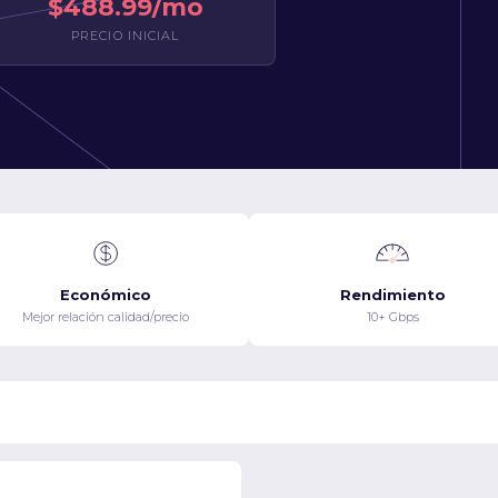
$488.99/mo
PRECIO INICIAL
Económico
Rendimiento
Mejor relación calidad/precio
10+ Gbps