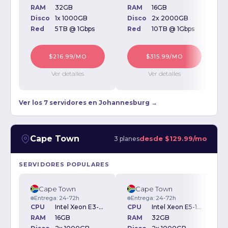
RAM
32GB
RAM
16GB
Disco
1x 1000GB
Disco
2x 2000GB
D
Red
5TB @ 1Gbps
Red
10TB @ 1Gbps
$216.99/MO
$315.99/MO
Ver detalles
Ver detalles
Ver los 7 servidores en Johannesburg →
Cape Town
desde
$129.99/mo
3 planes
SERVIDORES POPULARES
Cape Town
Cape Town
Entrega: 24-72h
Entrega: 24-72h
CPU
Intel Xeon E3-1230 3.20GHz
CPU
Intel Xeon E5-1620 3.5GHz
RAM
16GB
RAM
32GB