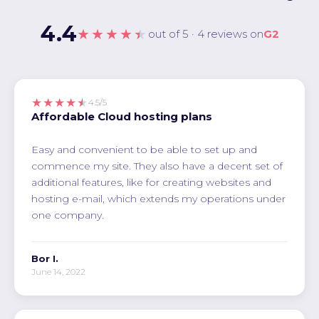
4.4
★★★★★
out of 5 · 4 reviews on
G2
★★★★★
4.5/5
Affordable Cloud hosting plans
Easy and convenient to be able to set up and
commence my site. They also have a decent set of
additional features, like for creating websites and
hosting e-mail, which extends my operations under
one company.
Bor I.
June 14, 2022