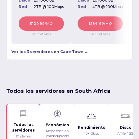
Disco
2x 1000GB
Disco
2x 1000GB
D
Red
2TB @ 100Mbps
Red
4TB @ 100Mbps
$129.99/MO
$184.99/MO
Ver detalles
Ver detalles
Ver los 3 servidores en Cape Town →
Todos los servidores en South Africa
Todos los
Económico
Rendimiento
Disco
servidores
Mejor relación
10+ Gbps
NVMe / SSD
calidad/precio
10 planes