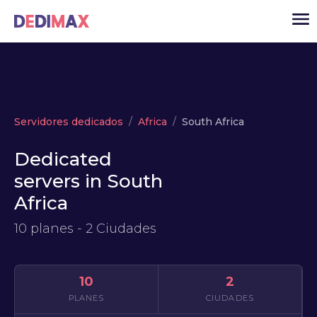
Cloud
Servidores dedicados
Africa
South Africa
VPS
Dedicated
Servidores dedicados
servers in South
Solutions
▾
Africa
API
10 planes - 2 Ciudades
Noticias
USD
▾
ACCESO
10
2
PLANES
CIUDADES