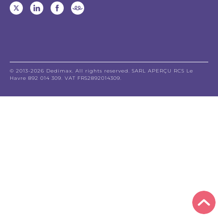
© 2013-2026 Dedimax. All rights reserved. SARL APERÇU RCS Le
Havre 892 014 309. VAT FR52892014309.