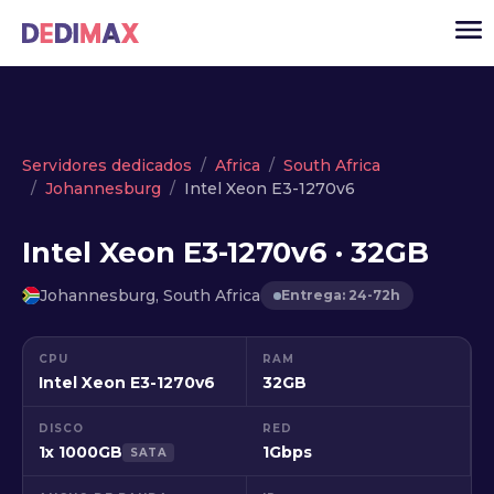
Cloud
Servidores dedicados
Africa
South Africa
Johannesburg
Intel Xeon E3-1270v6
VPS
Servidores dedicados
Intel Xeon E3-1270v6 · 32GB
Solutions
▾
Johannesburg, South Africa
Entrega: 24-72h
API
CPU
RAM
Noticias
Intel Xeon E3-1270v6
32GB
USD
▾
DISCO
RED
ACCESO
1x 1000GB
1Gbps
SATA