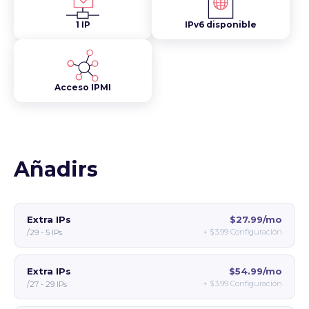
1 IP
IPv6 disponible
Acceso IPMI
Añadirs
Extra IPs
$27.99/mo
+
$3.99
Configuración
/29 - 5 IPs
Extra IPs
$54.99/mo
+
$3.99
Configuración
/27 - 29 IPs