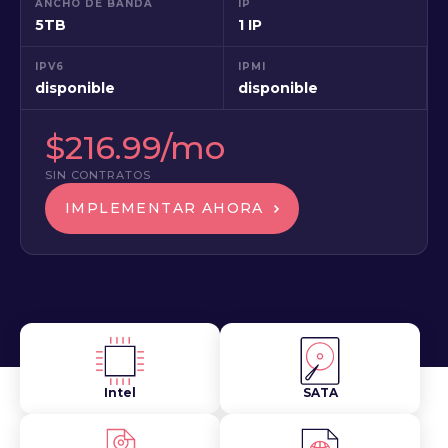
ANCHO DE BANDA
IP
5TB
1 IP
IPV6
IPMI
disponible
disponible
$216.99/mo
SIN CONTRATOS
IMPLEMENTAR AHORA
Intel
SATA