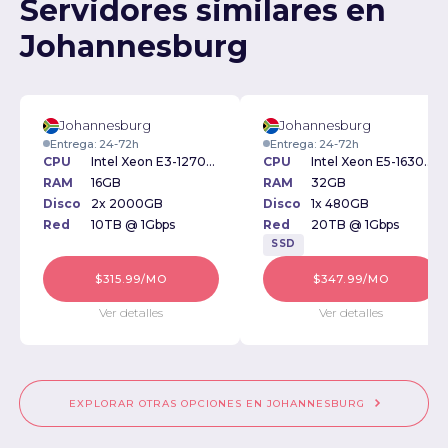
Servidores similares en
Johannesburg
Johannesburg
Johannesburg
Entrega: 24-72h
Entrega: 24-72h
CPU
Intel Xeon E3-1270v5 3.6GHz
CPU
Intel Xeon E5-1630v3 3.70GHz
RAM
16GB
RAM
32GB
Disco
2x 2000GB
Disco
1x 480GB
Red
10TB @ 1Gbps
Red
20TB @ 1Gbps
SSD
$315.99/MO
$347.99/MO
Ver detalles
Ver detalles
EXPLORAR OTRAS OPCIONES EN JOHANNESBURG