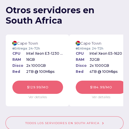
Otros servidores en
South Africa
Cape Town
Cape Town
Entrega: 24-72h
Entrega: 24-72h
CPU
Intel Xeon E3-1230 3.20GHz
CPU
Intel Xeon E5-1620 3.5GHz
RAM
16GB
RAM
32GB
Disco
2x 1000GB
Disco
2x 1000GB
Red
2TB @ 100Mbps
Red
4TB @ 100Mbps
$129.99/MO
$184.99/MO
Ver detalles
Ver detalles
TODOS LOS SERVIDORES EN SOUTH AFRICA