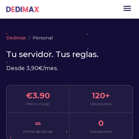
Dedimax
Personal
Cloud
Tu servidor. Tus reglas.
VPS
Desde 3,90€/mes.
Servidores dedicados
Solutions
▾
API
€3.90
120+
Noticias
Precio inicial
Ubicaciones
USD
▾
∞
0
ACCESO
Ancho de banda
Compromiso