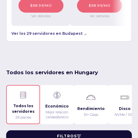
$98.99/MO
$98.99/MO
Ver detalles
Ver detalles
Ver los 29 servidores en Budapest →
Todos los servidores en Hungary
Todos los
Económico
Rendimiento
Disco
servidores
Mejor relación
10+ Gbps
NVMe / SSD
calidad/precio
29 planes
FILTROS