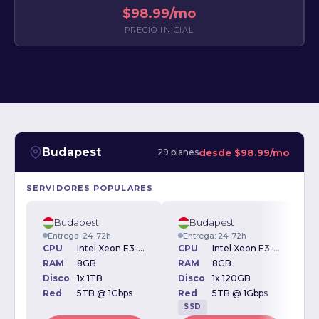
$98.99/mo
PRECIO INICIAL
Budapest
desde
$98.99/mo
29 planes
SERVIDORES POPULARES
Budapest
Budapest
Entrega: 24-72h
Entrega: 24-72h
CPU
Intel Xeon E3-1230v2 3.30GHz
CPU
Intel Xeon E3-1230v2 3.30GHz
RAM
8GB
RAM
8GB
Disco
1x 1TB
Disco
1x 120GB
D
Red
5TB @ 1Gbps
Red
5TB @ 1Gbps
SSD