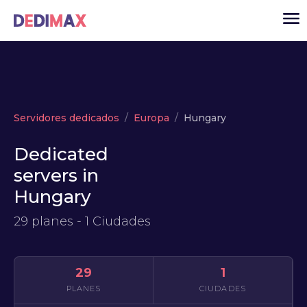
Cloud
Servidores dedicados
Europa
Hungary
VPS
Dedicated
Servidores dedicados
servers in
Solutions
▾
Hungary
API
29 planes - 1 Ciudades
Noticias
USD
▾
ACCESO
29
1
PLANES
CIUDADES