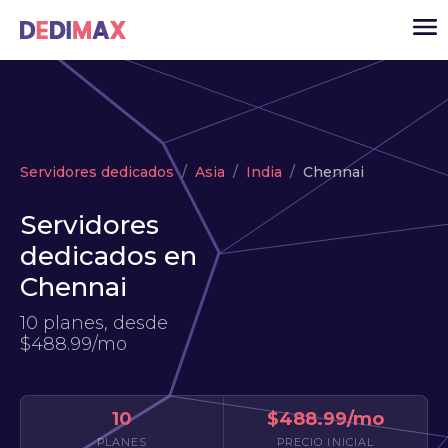
Cloud
Servidores dedicados
Asia
India
Chennai
VPS
Servidores
Servidores dedicados
dedicados en
Solutions
▾
Chennai
API
10 planes, desde
Noticias
$488.99/mo
USD
▾
ACCESO
10
$488.99/mo
PLANES
PRECIO INICIAL