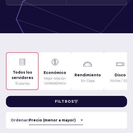
Todos los
Económico
Rendimiento
Disco
servidores
Mejor relación
10+ Gbps
NVMe / SSD
calidad/precio
10 planes
FILTROS
Ordenar: