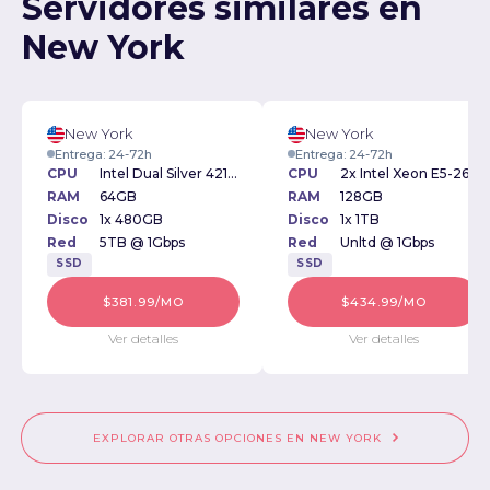
Servidores similares en
New York
New York
New York
Entrega: 24-72h
Entrega: 24-72h
CPU
Intel Dual Silver 4210 2.20GHz
CPU
2x Intel Xeon E5-2620v2 2.10GHz
RAM
64GB
RAM
128GB
Disco
1x 480GB
Disco
1x 1TB
Red
5TB @ 1Gbps
Red
Unltd @ 1Gbps
SSD
SSD
$381.99/MO
$434.99/MO
Ver detalles
Ver detalles
EXPLORAR OTRAS OPCIONES EN NEW YORK