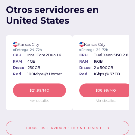
Otros servidores en
United States
Kansas City
Kansas City
Entrega: 24-72h
Entrega: 24-72h
CPU
Intel Core2Duo 1.6GHz
CPU
Dual Xeon 5150 2.66Ghz
RAM
4GB
RAM
16GB
Disco
250GB
Disco
2 x 500GB
Red
100Mbps @ Unmetered
Red
1Gbps @ 33TB
$21.99/MO
$38.99/MO
Ver detalles
Ver detalles
TODOS LOS SERVIDORES EN UNITED STATES