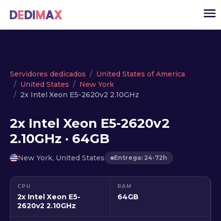
Cloud
Servidores dedicados
United States of America
United States
New York
VPS
2x Intel Xeon E5-2620v2 2.10GHz
Servidores dedicados
2x Intel Xeon E5-2620v2
Solutions
▾
2.10GHz · 64GB
API
New York, United States
Entrega: 24-72h
Noticias
USD
▾
CPU
RAM
ACCESO
2x Intel Xeon E5-
64GB
2620v2 2.10GHz