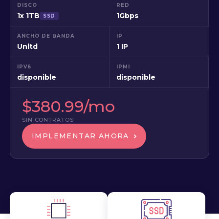
DISCO
RED
1x 1TB
1Gbps
SSD
ANCHO DE BANDA
IP
Unltd
1 IP
IPV6
IPMI
disponible
disponible
$380.99/mo
SIN CONTRATOS
IMPLEMENTAR AHORA