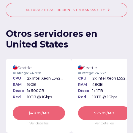
EXPLORAR OTRAS OPCIONES EN KANSAS CITY
Otros servidores en
United States
Seattle
Seattle
Entrega: 24-72h
Entrega: 24-72h
CPU
2x Intel Xeon L5420 2.50GHz
CPU
2x Intel Xeon L5520 2.26GHz
RAM
16GB
RAM
48GB
Disco
1x 500GB
Disco
1x 1TB
Red
10TB @ 1Gbps
Red
10TB @ 1Gbps
$49.99/MO
$75.99/MO
Ver detalles
Ver detalles