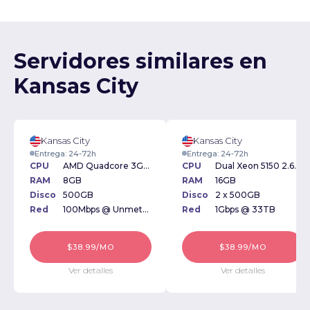
Servidores similares en
Kansas City
Kansas City
Kansas City
Entrega: 24-72h
Entrega: 24-72h
CPU
AMD Quadcore 3Ghz
CPU
Dual Xeon 5150 2.66Ghz
RAM
8GB
RAM
16GB
Disco
500GB
Disco
2 x 500GB
Red
100Mbps @ Unmetered
Red
1Gbps @ 33TB
$38.99/MO
$38.99/MO
Ver detalles
Ver detalles