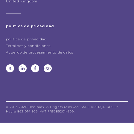
United Kingdom
política de privacidad
política de privacidad
Términos y condiciones
Acuerdo de procesamiento de datos
© 2013-2026 Dedimax. All rights reserved. SARL APERÇU RCS Le
Havre 892 014 309. VAT FR52892014309.