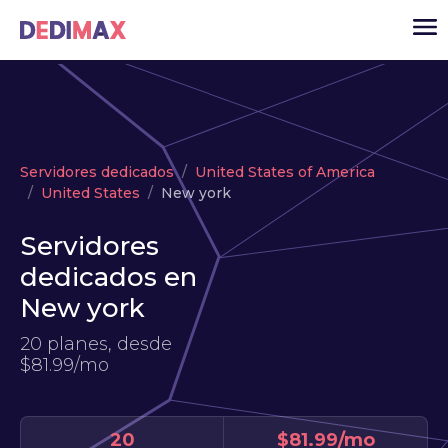
Cloud
Servidores dedicados
United States of America
VPS
United States
New york
Servidores dedicados
Servidores
Solutions
▾
dedicados en
API
New york
Noticias
20 planes, desde
$81.99/mo
USD
▾
ACCESO
20
$81.99/mo