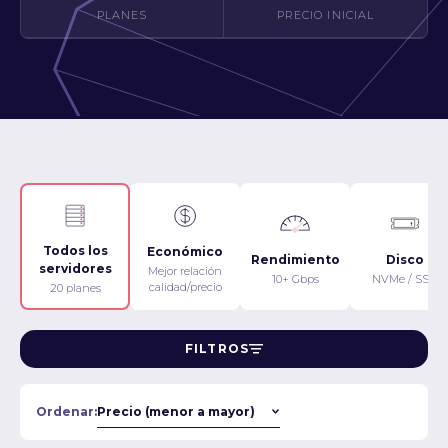
PLANES
PRECIO INICIAL
Todos los
Económico
Rendimiento
Disco
servidores
Mejor relación
10+ Gbps
NVMe / SSD
calidad/precio
20 planes
FILTROS
Ordenar: