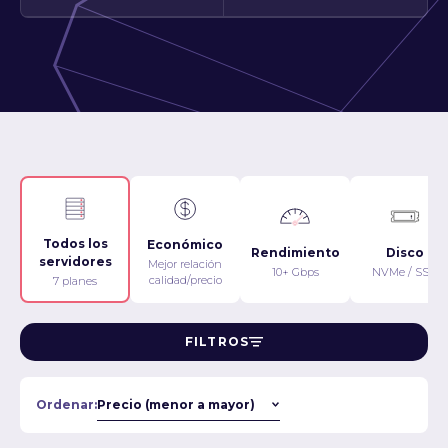
Todos los
Económico
Rendimiento
Disco
servidores
Mejor relación
10+ Gbps
NVMe / SSD
calidad/precio
7 planes
FILTROS
Ordenar: