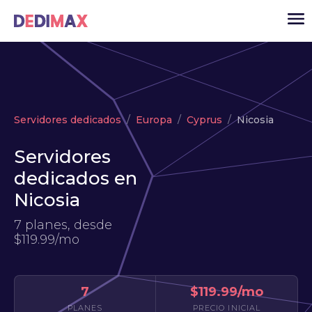
Cloud
Servidores dedicados
Europa
Cyprus
Nicosia
VPS
Servidores
Servidores dedicados
dedicados en
Solutions
▾
Nicosia
API
7 planes, desde
Noticias
$119.99/mo
USD
▾
ACCESO
7
$119.99/mo
PLANES
PRECIO INICIAL