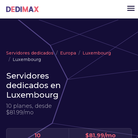
Cloud
Servidores dedicados
Europa
Luxembourg
VPS
Luxembourg
Servidores dedicados
Servidores
Solutions
▾
dedicados en
API
Luxembourg
Noticias
10 planes, desde
$81.99/mo
USD
▾
ACCESO
10
$81.99/mo