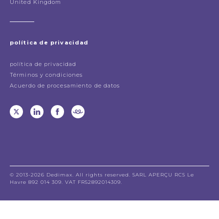
United Kingdom
política de privacidad
política de privacidad
Términos y condiciones
Acuerdo de procesamiento de datos
© 2013-2026 Dedimax. All rights reserved. SARL APERÇU RCS Le
Havre 892 014 309. VAT FR52892014309.