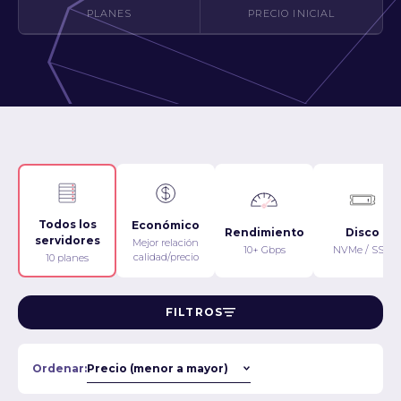
PLANES
PRECIO INICIAL
Todos los
Económico
Rendimiento
Disco
servidores
Mejor relación
10+ Gbps
NVMe / SSD
calidad/precio
10 planes
FILTROS
Ordenar: