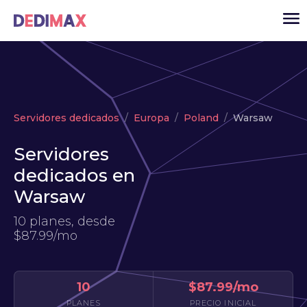
Cloud
Servidores dedicados
Europa
Poland
Warsaw
VPS
Servidores
Servidores dedicados
dedicados en
Solutions
▾
Warsaw
API
10 planes, desde
Noticias
$87.99/mo
USD
▾
ACCESO
10
$87.99/mo
PLANES
PRECIO INICIAL