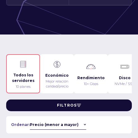
Todos los
Económico
Rendimiento
Disco
servidores
Mejor relación
10+ Gbps
NVMe / SSD
calidad/precio
10 planes
FILTROS
Ordenar: