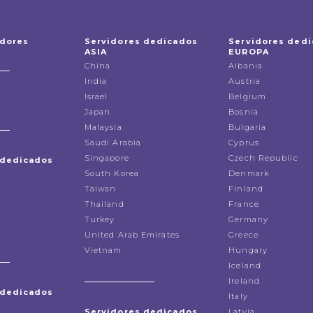
idores
Servidores dedicados
Servidores ded
ASIA
EUROPA
China
Albania
India
Austria
Israel
Belgium
Japan
Bosnia
Malaysia
Bulgaria
Saudi Arabia
Cyprus
Singapore
Czech Republic
 dedicados
South Korea
Denmark
Taiwan
Finland
Thailand
France
Turkey
Germany
United Arab Emirates
Greece
Vietnam
Hungary
Iceland
Ireland
 dedicados
Italy
Servidores dedicados
Latvia