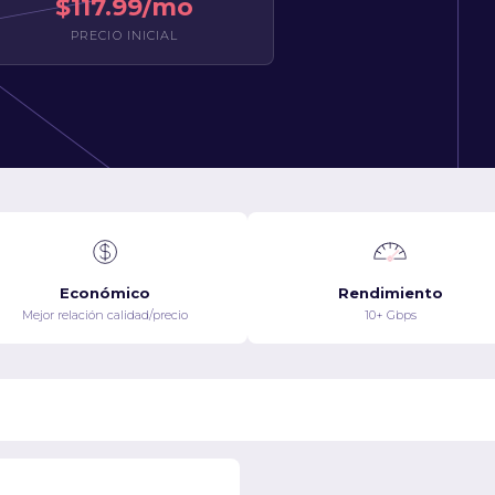
$117.99/mo
PRECIO INICIAL
Económico
Rendimiento
Mejor relación calidad/precio
10+ Gbps