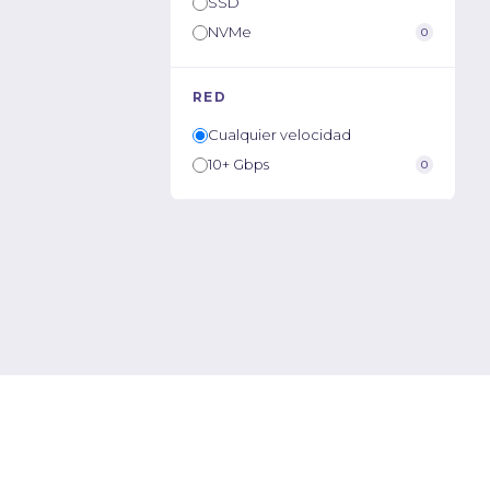
SSD
NVMe
0
RED
Cualquier velocidad
10+ Gbps
0