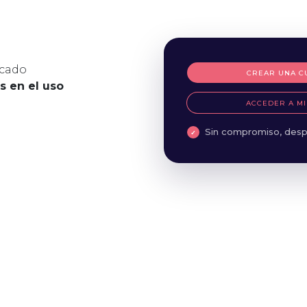
icado
CREAR UNA C
es en el uso
ACCEDER A MI
Sin compromiso, desp