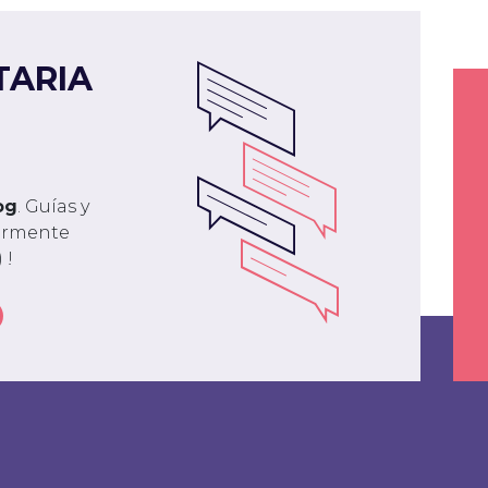
TARIA
og
. Guías y
larmente
 !