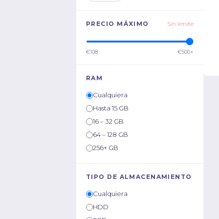
PRECIO MÁXIMO
Sin límite
€108
€500+
RAM
Cualquiera
Hasta 15 GB
16 – 32 GB
64 – 128 GB
256+ GB
TIPO DE ALMACENAMIENTO
Cualquiera
HDD