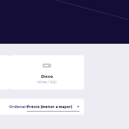
Disco
NVMe / SSD
Ordenar: