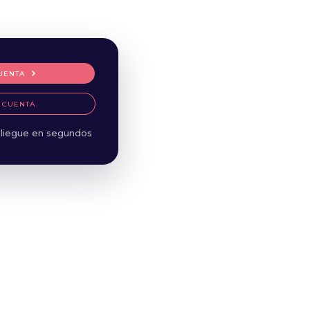
UENTA
 CUENTA
liegue en segundos