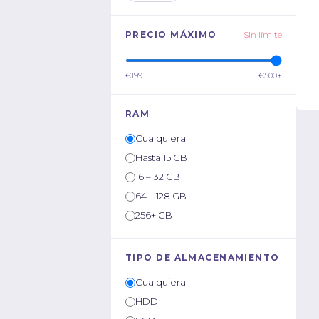
PRECIO MÁXIMO
Sin límite
€199
€500+
RAM
Cualquiera
Hasta 15 GB
16 – 32 GB
64 – 128 GB
256+ GB
TIPO DE ALMACENAMIENTO
Cualquiera
HDD