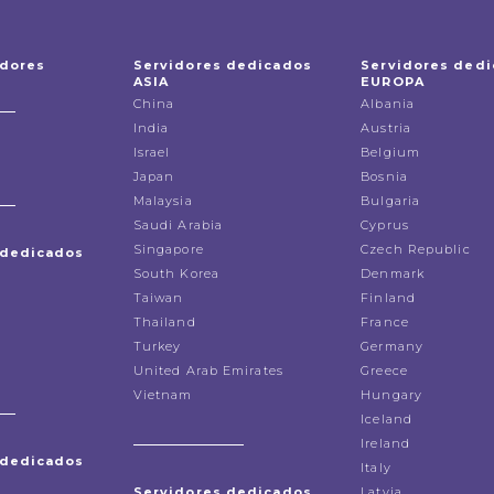
idores
Servidores dedicados
Servidores ded
ASIA
EUROPA
China
Albania
India
Austria
Israel
Belgium
Japan
Bosnia
Malaysia
Bulgaria
Saudi Arabia
Cyprus
Singapore
Czech Republic
 dedicados
South Korea
Denmark
Taiwan
Finland
Thailand
France
Turkey
Germany
United Arab Emirates
Greece
Vietnam
Hungary
Iceland
Ireland
 dedicados
Italy
Servidores dedicados
Latvia