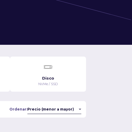
Disco
NVMe / SSD
Ordenar: