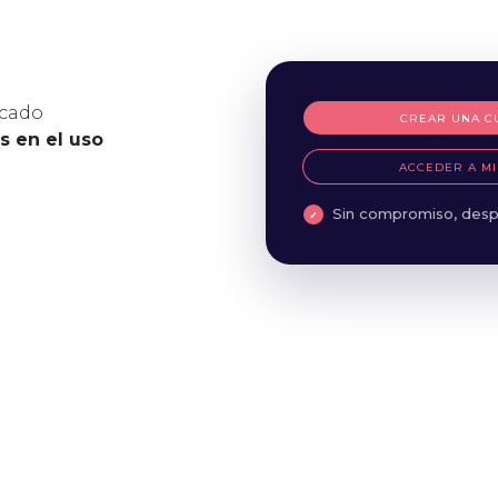
icado
CREAR UNA C
es en el uso
ACCEDER A MI
Sin compromiso, desp