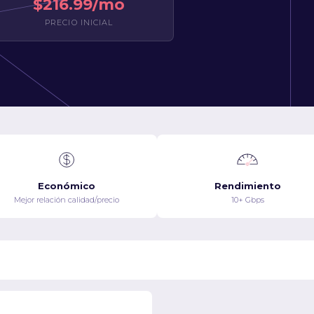
$216.99/mo
PRECIO INICIAL
Económico
Rendimiento
Mejor relación calidad/precio
10+ Gbps