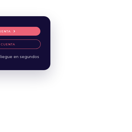
UENTA
 CUENTA
liegue en segundos