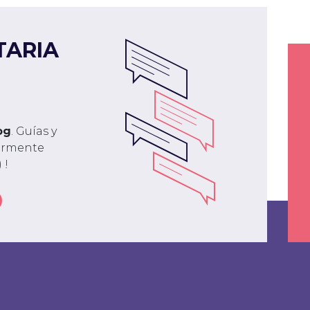
TARIA
og
. Guías y
larmente
 !