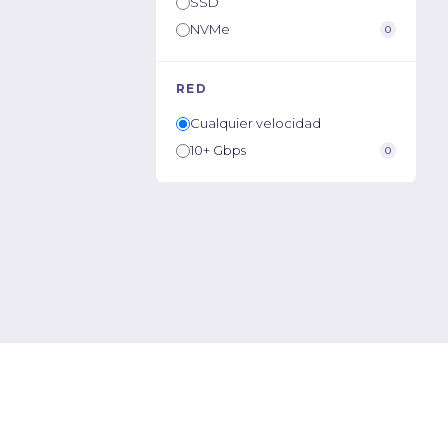
SSD
NVMe
0
RED
Cualquier velocidad
10+ Gbps
0