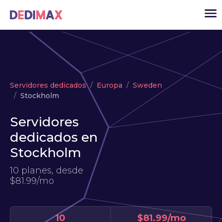
Cloud
Servidores dedicados
Europa
Sweden
VPS
Stockholm
Servidores dedicados
Servidores
Solutions
▾
dedicados en
API
Stockholm
Noticias
10 planes, desde
$81.99/mo
USD
▾
ACCESO
10
$81.99/mo