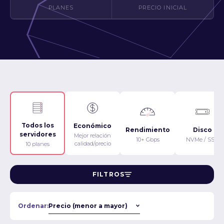
PLANES
PRECIO INICIAL
Todos los
Económico
Rendimiento
Disco
servidores
Mejor relación
10+ Gbps
NVMe / SSD
calidad/precio
10 planes
FILTROS
Ordenar: