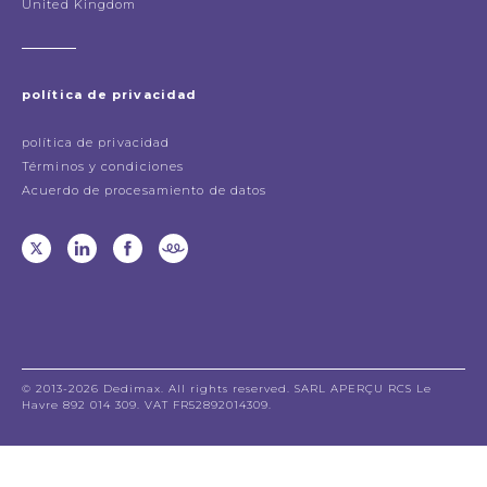
United Kingdom
política de privacidad
política de privacidad
Términos y condiciones
Acuerdo de procesamiento de datos
© 2013-2026 Dedimax. All rights reserved. SARL APERÇU RCS Le
Havre 892 014 309. VAT FR52892014309.