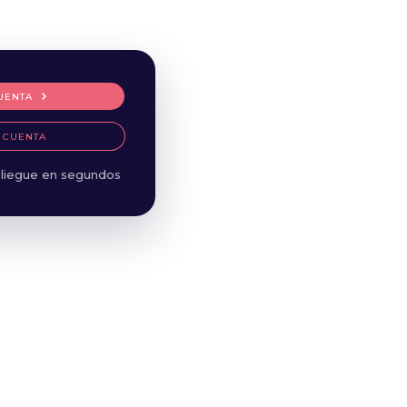
UENTA
 CUENTA
liegue en segundos