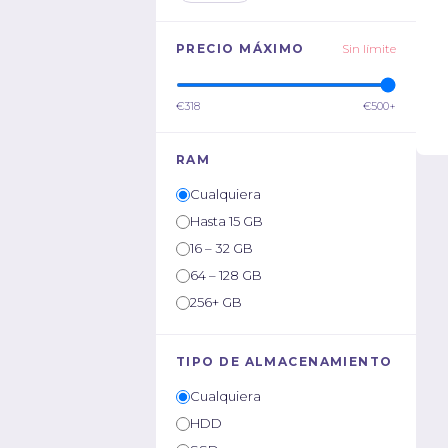
PRECIO MÁXIMO
Sin límite
€318
€500+
RAM
Cualquiera
Hasta 15 GB
16 – 32 GB
64 – 128 GB
256+ GB
TIPO DE ALMACENAMIENTO
Cualquiera
HDD