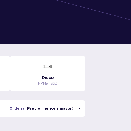
Disco
NVMe / SSD
Ordenar: