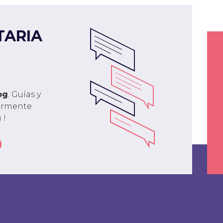
TARIA
og
. Guías y
larmente
 !