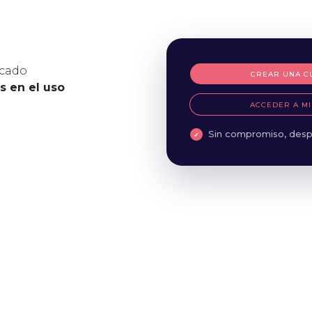
icado
CREAR UNA C
es en el uso
ACCEDER A MI
Sin compromiso, desp