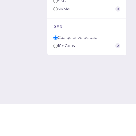
SSD
NVMe
0
RED
Cualquier velocidad
10+ Gbps
0