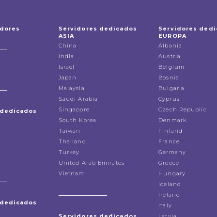
idores
Servidores dedicados
Servidores ded
ASIA
EUROPA
China
Albania
India
Austria
Israel
Belgium
Japan
Bosnia
Malaysia
Bulgaria
Saudi Arabia
Cyprus
Singapore
Czech Republic
 dedicados
South Korea
Denmark
Taiwan
Finland
Thailand
France
Turkey
Germany
United Arab Emirates
Greece
Vietnam
Hungary
Iceland
Ireland
 dedicados
Italy
Servidores dedicados
Latvia