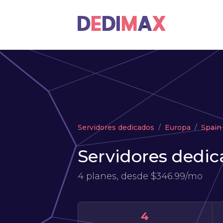
Servidores dedicados
Europa
Spain
Servidores dedic
4 planes, desde
$346.99/mo
4