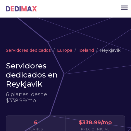
Cloud
Servidores dedicados
Europa
Iceland
Reykjavik
VPS
Servidores
Servidores dedicados
dedicados en
Solutions
▾
Reykjavik
API
6 planes, desde
Noticias
$338.99/mo
USD
▾
ACCESO
6
$338.99/mo
PLANES
PRECIO INICIAL