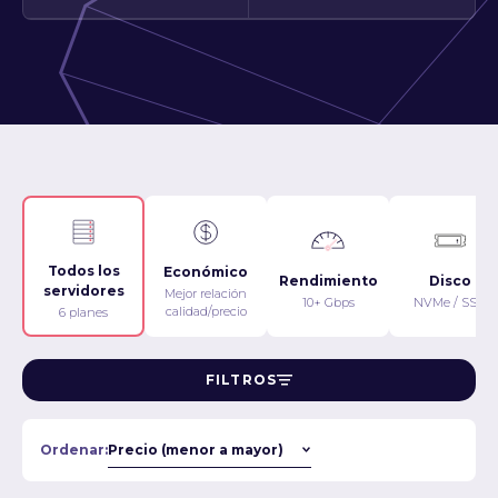
Todos los
Económico
Rendimiento
Disco
servidores
Mejor relación
10+ Gbps
NVMe / SSD
calidad/precio
6 planes
FILTROS
Ordenar: