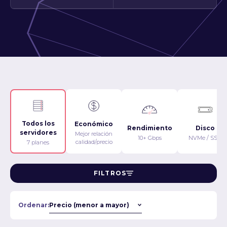
Todos los
Económico
Rendimiento
Disco
servidores
Mejor relación
10+ Gbps
NVMe / SSD
calidad/precio
7 planes
FILTROS
Ordenar: