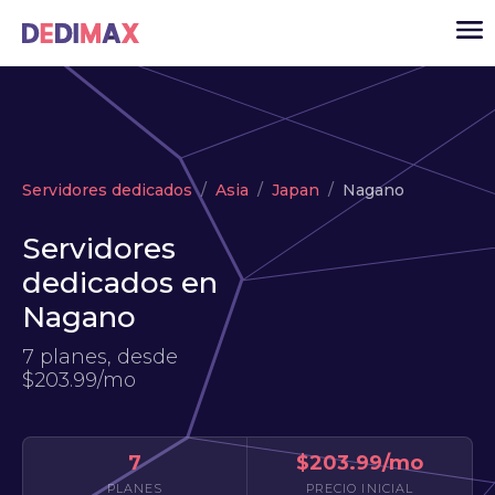
Cloud
Servidores dedicados
Asia
Japan
Nagano
VPS
Servidores
Servidores dedicados
dedicados en
Solutions
▾
Nagano
API
7 planes, desde
Noticias
$203.99/mo
USD
▾
ACCESO
7
$203.99/mo
PLANES
PRECIO INICIAL