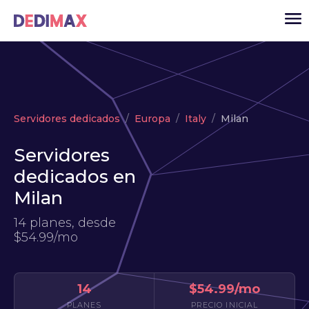
Cloud
Servidores dedicados
Europa
Italy
Milan
VPS
Servidores
Servidores dedicados
dedicados en
Solutions
▾
Milan
API
14 planes, desde
Noticias
$54.99/mo
USD
▾
ACCESO
14
$54.99/mo
PLANES
PRECIO INICIAL