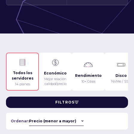
Todos los
Económico
Rendimiento
Disco
servidores
Mejor relación
10+ Gbps
NVMe / SSD
calidad/precio
14 planes
FILTROS
Ordenar: