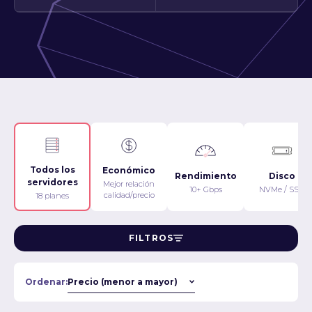
Todos los
Económico
Rendimiento
Disco
servidores
Mejor relación
10+ Gbps
NVMe / SSD
calidad/precio
18 planes
FILTROS
Ordenar: