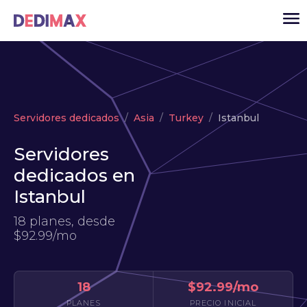
Cloud
Servidores dedicados
Asia
Turkey
Istanbul
VPS
Servidores
Servidores dedicados
dedicados en
Solutions
▾
Istanbul
API
18 planes, desde
Noticias
$92.99/mo
USD
▾
ACCESO
18
$92.99/mo
PLANES
PRECIO INICIAL