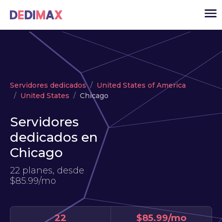
Cloud
Servidores dedicados
United States of America
VPS
United States
Chicago
Servidores dedicados
Servidores
Solutions
▾
dedicados en
API
Chicago
Noticias
22 planes, desde
$85.99/mo
USD
▾
ACCESO
22
$85.99/mo