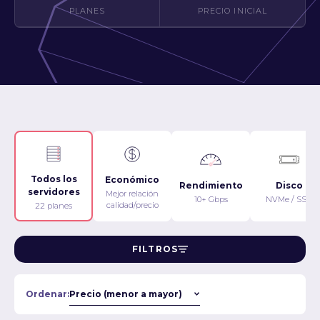
PLANES
PRECIO INICIAL
Todos los
Económico
Rendimiento
Disco
servidores
Mejor relación
10+ Gbps
NVMe / SSD
calidad/precio
22 planes
FILTROS
Ordenar: