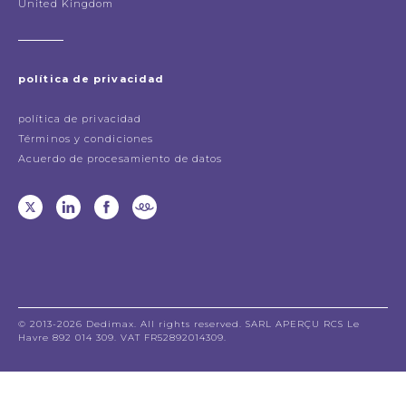
United Kingdom
política de privacidad
política de privacidad
Términos y condiciones
Acuerdo de procesamiento de datos
© 2013-2026 Dedimax. All rights reserved. SARL APERÇU RCS Le
Havre 892 014 309. VAT FR52892014309.