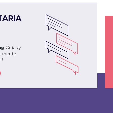
TARIA
og
. Guías y
larmente
 !