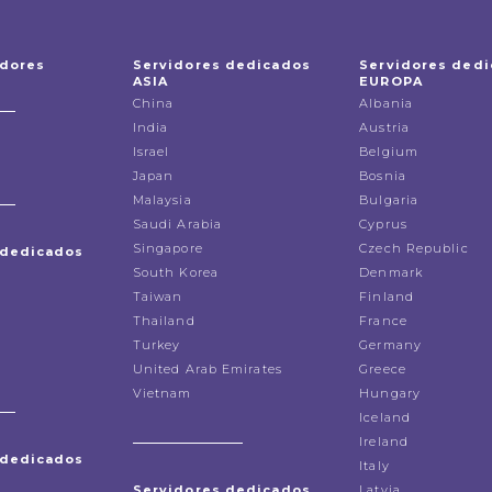
idores
Servidores dedicados
Servidores ded
ASIA
EUROPA
China
Albania
India
Austria
Israel
Belgium
Japan
Bosnia
Malaysia
Bulgaria
Saudi Arabia
Cyprus
Singapore
Czech Republic
 dedicados
South Korea
Denmark
Taiwan
Finland
Thailand
France
Turkey
Germany
United Arab Emirates
Greece
Vietnam
Hungary
Iceland
Ireland
 dedicados
Italy
Servidores dedicados
Latvia