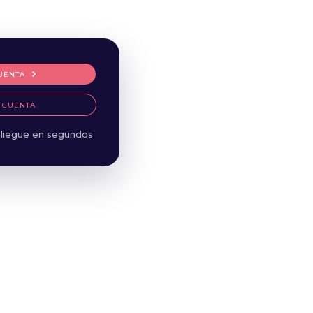
UENTA
 CUENTA
liegue en segundos