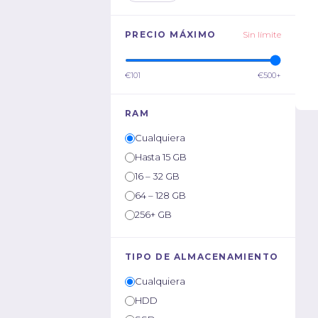
PRECIO MÁXIMO
Sin límite
€101
€500+
RAM
Cualquiera
Hasta 15 GB
16 – 32 GB
64 – 128 GB
256+ GB
TIPO DE ALMACENAMIENTO
Cualquiera
HDD