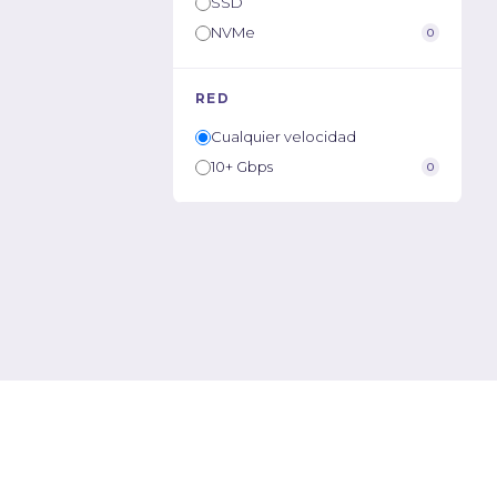
SSD
NVMe
0
RED
Cualquier velocidad
10+ Gbps
0