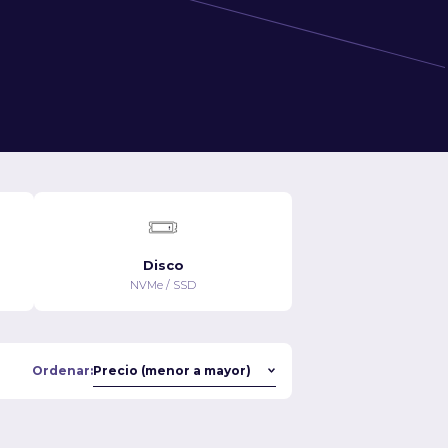
Disco
NVMe / SSD
Ordenar: