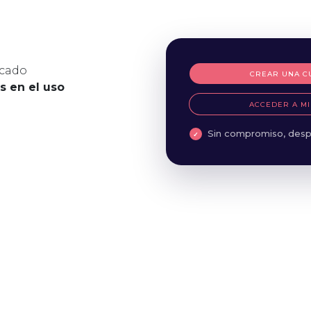
icado
CREAR UNA C
es en el uso
ACCEDER A MI
Sin compromiso, desp