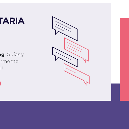
TARIA
og
. Guías y
larmente
 !