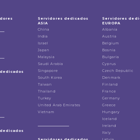
idores
Servidores dedicados
Servidores ded
ASIA
EUROPA
China
Albania
India
Austria
Israel
Belgium
Japan
Bosnia
Malaysia
Bulgaria
Saudi Arabia
Cyprus
Singapore
Czech Republic
 dedicados
South Korea
Denmark
Taiwan
Finland
Thailand
France
Turkey
Germany
United Arab Emirates
Greece
Vietnam
Hungary
Iceland
Ireland
 dedicados
Italy
Servidores dedicados
Latvia