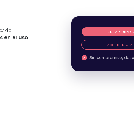
icado
CREAR UNA C
es en el uso
ACCEDER A MI
Sin compromiso, desp