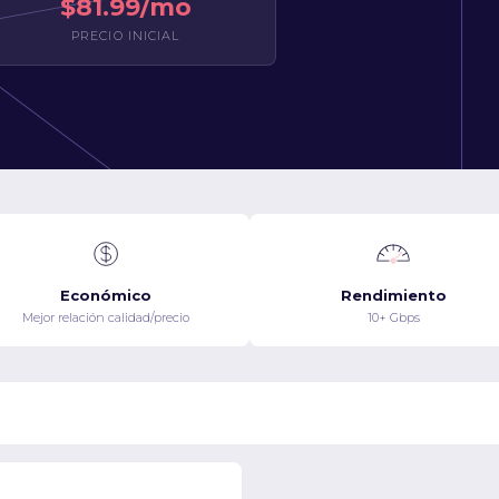
$81.99/mo
PRECIO INICIAL
Económico
Rendimiento
Mejor relación calidad/precio
10+ Gbps