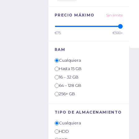
PRECIO MÁXIMO
Sin límite
€75
€500+
RAM
Cualquiera
Hasta 15 GB
16 – 32 GB
64 – 128 GB
256+ GB
TIPO DE ALMACENAMIENTO
Cualquiera
HDD