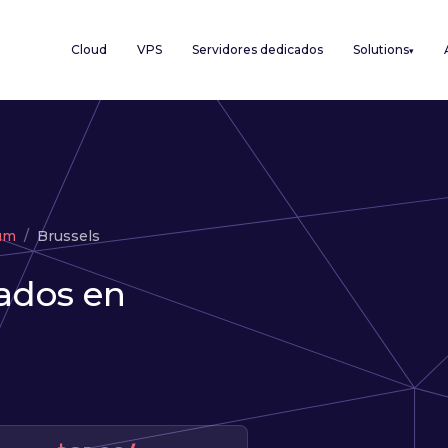
Cloud
VPS
Servidores dedicados
Solutions
▾
um
Brussels
ados en