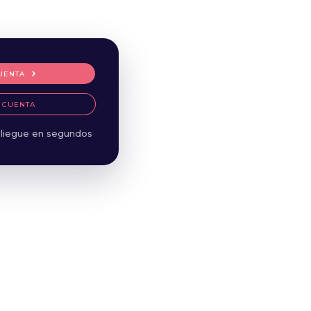
UENTA
 CUENTA
liegue en segundos