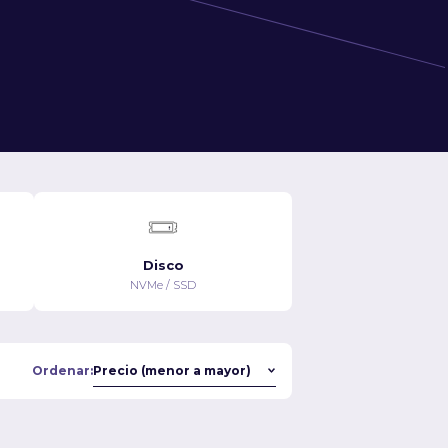
Disco
NVMe / SSD
Ordenar: