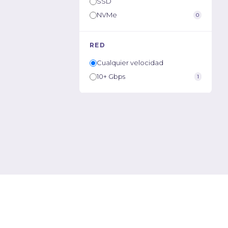
SSD
NVMe
0
RED
Cualquier velocidad
10+ Gbps
1