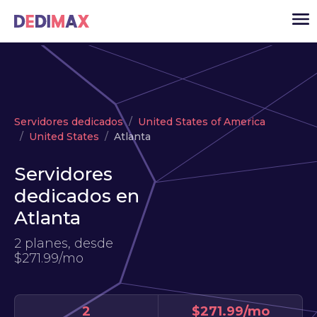
Cloud
Servidores dedicados
United States of America
VPS
United States
Atlanta
Servidores dedicados
Servidores
Solutions
▾
dedicados en
API
Atlanta
Noticias
2 planes, desde
$271.99/mo
USD
▾
ACCESO
2
$271.99/mo