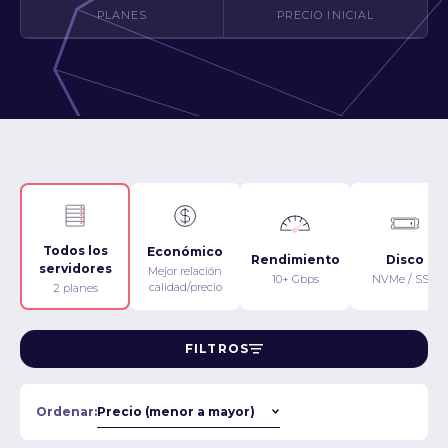
PLANES
PRECIO INICIAL
Todos los
Económico
Rendimiento
Disco
servidores
Mejor relación
10+ Gbps
NVMe / SSD
calidad/precio
2 planes
FILTROS
Ordenar: