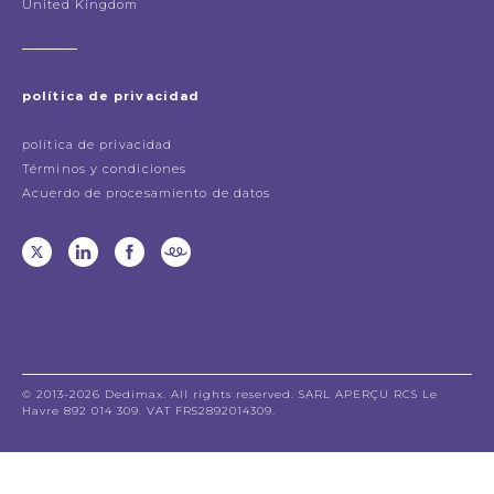
United Kingdom
política de privacidad
política de privacidad
Términos y condiciones
Acuerdo de procesamiento de datos
© 2013-2026 Dedimax. All rights reserved. SARL APERÇU RCS Le
Havre 892 014 309. VAT FR52892014309.