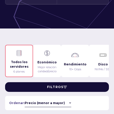
Todos los
Económico
Rendimiento
Disco
servidores
Mejor relación
10+ Gbps
NVMe / SSD
calidad/precio
6 planes
FILTROS
Ordenar: