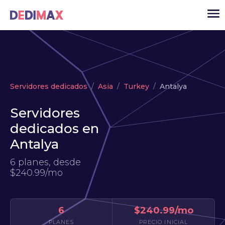
Cloud
Servidores dedicados
Asia
Turkey
Antalya
VPS
Servidores
Servidores dedicados
dedicados en
Solutions
▾
Antalya
API
6 planes, desde
Noticias
$240.99/mo
USD
▾
ACCESO
6
$240.99/mo
PLANES
PRECIO INICIAL