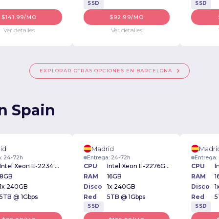
SSD
SSD
$141.99/MO
$92.99/MO
Ver detalles
Ver detalles
EXPLORAR OTRAS OPCIONES EN BARCELONA
n Spain
id
Madrid
Madri
: 24-72h
Entrega: 24-72h
Entrega:
Intel Xeon E-2234 3.6GHz
CPU
Intel Xeon E-2276G 3.80GHz
CPU
8GB
RAM
16GB
RAM
1
1x 240GB
Disco
1x 240GB
Disco
1
5TB @ 1Gbps
Red
5TB @ 1Gbps
Red
5
SSD
SSD