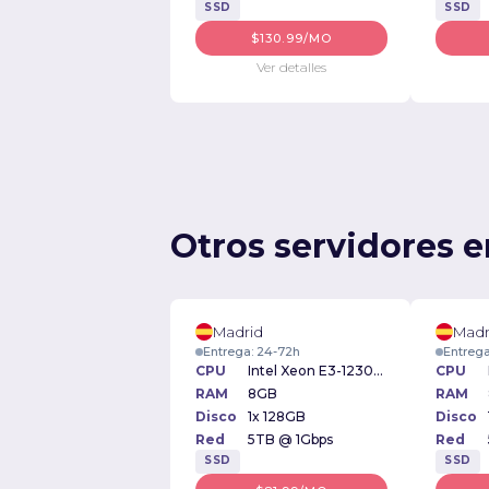
SSD
SSD
$130.99/MO
Ver detalles
Otros servidores e
Madrid
Madr
Entrega: 24-72h
Entrega
CPU
Intel Xeon E3-1230v2 3.30GHz
CPU
RAM
8GB
RAM
Disco
1x 128GB
Disco
Red
5TB @ 1Gbps
Red
SSD
SSD