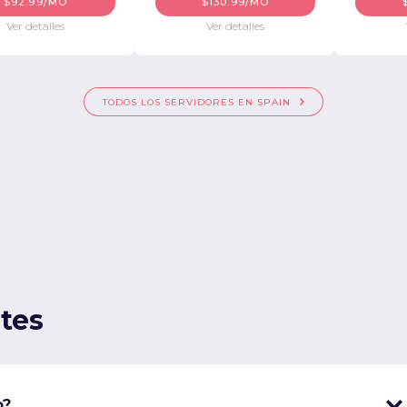
$92.99/MO
$130.99/MO
Ver detalles
Ver detalles
TODOS LOS SERVIDORES EN SPAIN
tes
o?