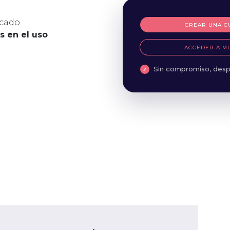
icado
CREAR UNA C
es en el uso
ACCEDER A MI
Sin compromiso, desp