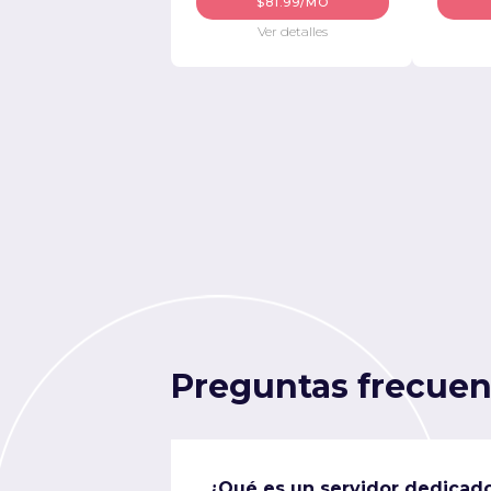
$81.99/MO
Ver detalles
Preguntas frecuen
¿Qué es un servidor dedicad