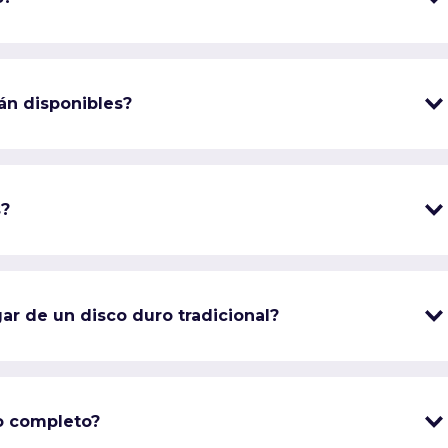
án disponibles?
s?
ar de un disco duro tradicional?
o completo?