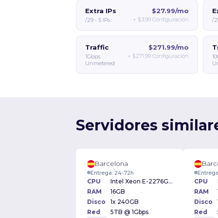
Extra IPs
$27.99/mo
E
+
$3.99
Configuración
/29 - 5 IPs
/2
Traffic
$271.99/mo
T
+
$271.99
Configuración
1Gbps
10
Unmetered
U
Servidores similar
Barcelona
Barc
Entrega: 24-72h
Entrega
CPU
Intel Xeon E-2276G 3.80GHz
CPU
RAM
16GB
RAM
Disco
1x 240GB
Disco
Red
5TB @ 1Gbps
Red