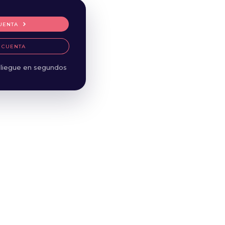
UENTA
 CUENTA
liegue en segundos