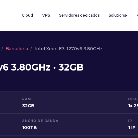
Cloud
VPS
Servidores dedicados
Solutions
▾
Barcelona
Intel Xeon E3-1270v6 3.80GHz
v6 3.80GHz · 32GB
RAM
DIS
32GB
1x 
ANCHO DE BANDA
IP
100TB
1 IP