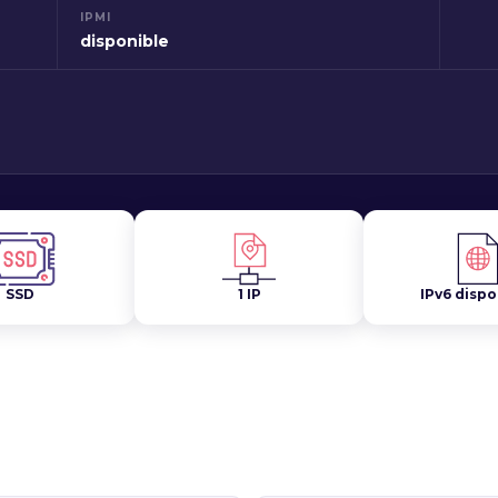
IPMI
disponible
SSD
1 IP
IPv6 dispo