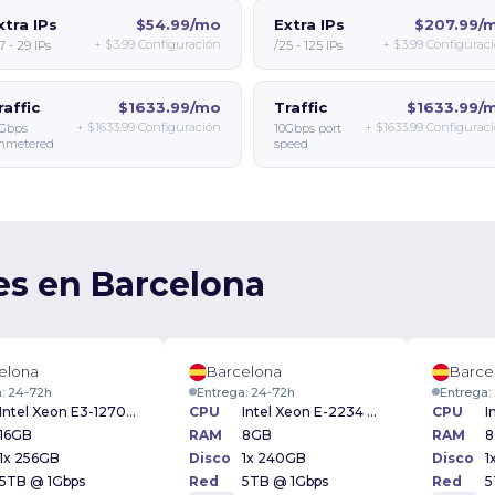
xtra IPs
$54.99/mo
Extra IPs
$207.99/
+
$3.99
Configuración
+
$3.99
Configurac
7 - 29 IPs
/25 - 125 IPs
raffic
$1633.99/mo
Traffic
$1633.99/
+
$1633.99
Configuración
+
$1633.99
Configurac
Gbps
10Gbps port
nmetered
speed
es en Barcelona
elona
Barcelona
Barce
: 24-72h
Entrega: 24-72h
Entrega:
Intel Xeon E3-1270v2 3.50GHz
CPU
Intel Xeon E-2234 3.6GHz
CPU
16GB
RAM
8GB
RAM
8
1x 256GB
Disco
1x 240GB
Disco
1
5TB @ 1Gbps
Red
5TB @ 1Gbps
Red
5