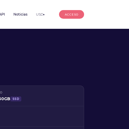
API
Noticias
USD
ACCESO
▾
CO
250GB
SSD