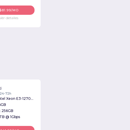
$81.99/MO
Ver detalles
d
 24-72h
Intel Xeon E3-1270v2 3.50GHz
6GB
x 256GB
TB @ 1Gbps