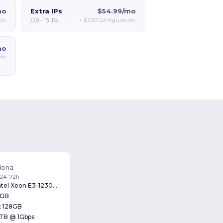
mo
Extra IPs
$54.99/mo
ión
+
$3.99
Configuración
/28 - 13 IPs
mo
ión
lona
 24-72h
Intel Xeon E3-1230v2 3.30GHz
GB
x 128GB
TB @ 1Gbps