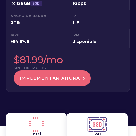
1x 128GB
1Gbps
SSD
ANCHO DE BANDA
IP
5TB
1 IP
IPV6
IPMI
/64 IPv6
disponible
$81.99/mo
SIN CONTRATOS
IMPLEMENTAR AHORA
Intel
SSD