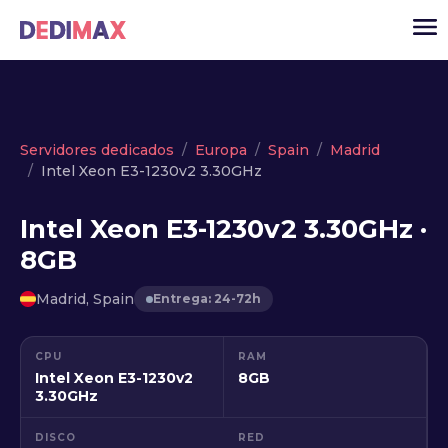
Cloud
Servidores dedicados
Europa
Spain
Madrid
Intel Xeon E3-1230v2 3.30GHz
VPS
Servidores dedicados
Intel Xeon E3-1230v2 3.30GHz ·
8GB
Solutions
▾
API
Madrid, Spain
Entrega: 24-72h
Noticias
CPU
RAM
USD
▾
Intel Xeon E3-1230v2
8GB
ACCESO
3.30GHz
DISCO
RED