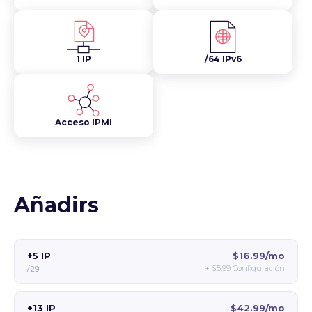
1 IP
/64 IPv6
Acceso IPMI
Añadirs
+5 IP
$16.99/mo
+
$5.99
Configuración
/29
+13 IP
$42.99/mo