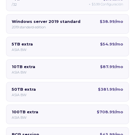
+
$5.99
Configuración
/32
Windows server 2019 standard
$38.99/mo
2019 standard edition
5TB extra
$54.99/mo
ASIA BW
10TB extra
$87.99/mo
ASIA BW
50TB extra
$381.99/mo
ASIA BW
100TB extra
$708.99/mo
ASIA BW
BGP session
$43.99/mo