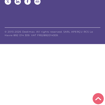
© 2013-2026 Dedimax. All rights reserved. SARL APERÇU RCS Le
Havre 892 014 309. VAT FR52892014309.