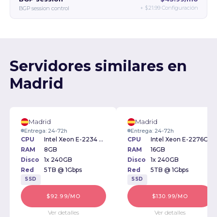
+
$21.99
Configuración
BGP session control
Servidores similares en
Madrid
Madrid
Madrid
Entrega: 24-72h
Entrega: 24-72h
CPU
Intel Xeon E-2234 3.6GHz
CPU
Intel Xeon E-2276G 3.80GHz
RAM
8GB
RAM
16GB
Disco
1x 240GB
Disco
1x 240GB
Red
5TB @ 1Gbps
Red
5TB @ 1Gbps
SSD
SSD
$92.99/MO
$130.99/MO
Ver detalles
Ver detalles