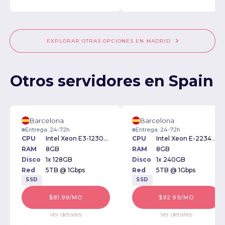
EXPLORAR OTRAS OPCIONES EN MADRID
Otros servidores en Spain
Barcelona
Barcelona
Entrega: 24-72h
Entrega: 24-72h
CPU
Intel Xeon E3-1230v2 3.30GHz
CPU
Intel Xeon E-2234 3.6GHz
RAM
8GB
RAM
8GB
Disco
1x 128GB
Disco
1x 240GB
Red
5TB @ 1Gbps
Red
5TB @ 1Gbps
SSD
SSD
$81.99/MO
$92.99/MO
Ver detalles
Ver detalles