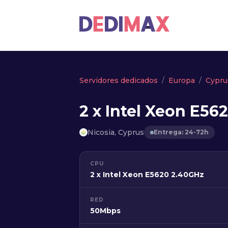
Servidores dedicados
Europa
Cypru
2 x Intel Xeon E56
Nicosia, Cyprus
Entrega: 24-72h
CPU
2 x Intel Xeon E5620 2.40GHz
RED
50Mbps