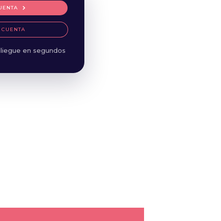
UENTA
 CUENTA
liegue en segundos