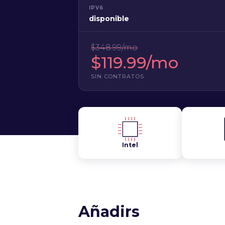
IPV6
disponible
$348.99/mo
$119.99/mo
SIN CONTRATOS
Intel
Añadirs