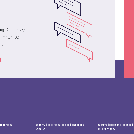
og
. Guías y
larmente
 !
idores
Servidores dedicados
Servidores ded
ASIA
EUROPA