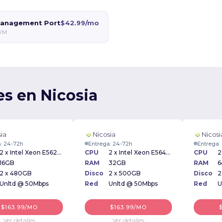
anagement Port
$42.99/mo
VM
es en Nicosia
ia
Nicosia
Nicosi
: 24-72h
Entrega: 24-72h
Entrega:
2 x Intel Xeon E5620 2.40GHz
CPU
2 x Intel Xeon E5645 2.40GHz
CPU
16GB
RAM
32GB
RAM
6
2 x 480GB
Disco
2 x 500GB
Disco
2
Unltd @ 50Mbps
Red
Unltd @ 50Mbps
Red
U
$163.99/MO
$163.99/MO
Ver detalles
Ver detalles