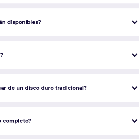
án disponibles?
s?
ar de un disco duro tradicional?
o completo?