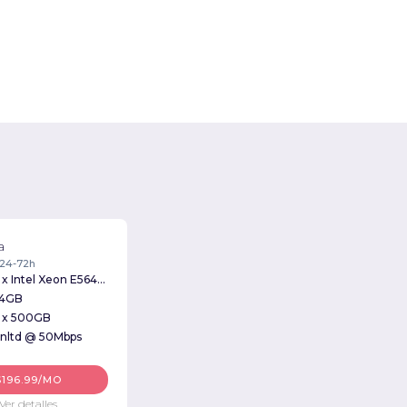
a
 24-72h
2 x Intel Xeon E5645 2.40GHz
4GB
 x 500GB
nltd @ 50Mbps
$196.99/MO
Ver detalles