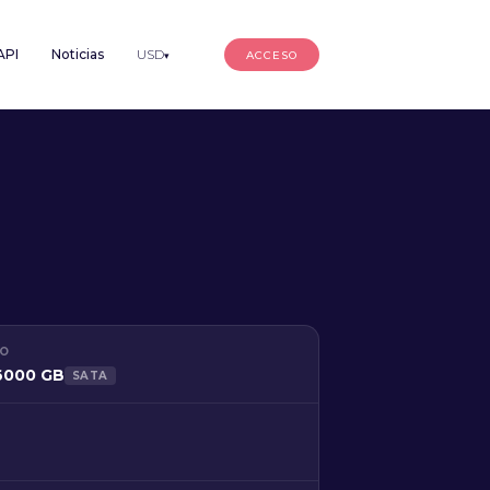
API
Noticias
USD
ACCESO
▾
CO
 6000 GB
SATA