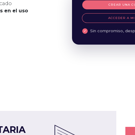
icado
CREAR UNA C
es en el uso
ACCEDER A MI
Sin compromiso, desp
TARIA