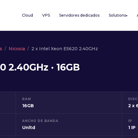
Cloud
VPS
Servidores dedicados
Solutions
▾
s
Nicosia
2 x Intel Xeon E5620 2.40GHz
20 2.40GHz · 16GB
RAM
DIS
16GB
2 x
ANCHO DE BANDA
IP
Unltd
1 IP