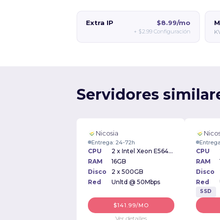
Extra IP
$8.99/mo
M
+
$2.99
Configuración
K
Servidores similar
Nicosia
Nicos
Entrega: 24-72h
Entrega
CPU
2 x Intel Xeon E5645 2.40GHz
CPU
RAM
16GB
RAM
Disco
2 x 500GB
Disco
Red
Unltd @ 50Mbps
Red
SSD
$141.99/MO
Ver detalles