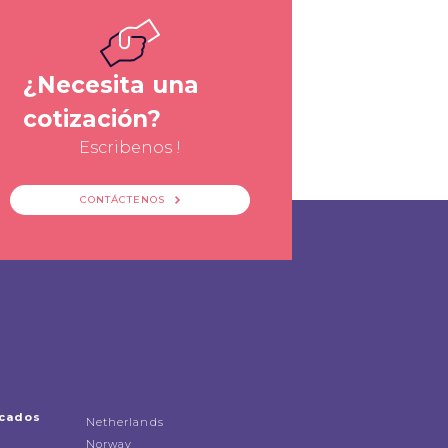
¿Necesita una
cotización?
Escribenos !
CONTÁCTENOS
icados
Netherlands
Norway