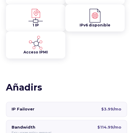
1 IP
IPv6 disponible
Acceso IPMI
Añadirs
IP Failover
$3.99/mo
Bandwidth
$114.99/mo
Fair usage policy removal