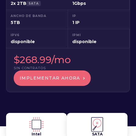
2x 2TB
1Gbps
SATA
ANCHO DE BANDA
IP
5TB
1 IP
IPV6
IPMI
disponible
disponible
$268.99/mo
SIN CONTRATOS
IMPLEMENTAR AHORA
Intel
SATA