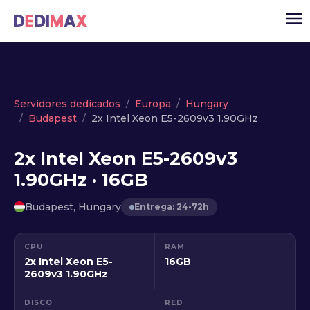
Cloud
Servidores dedicados
Europa
Hungary
Budapest
2x Intel Xeon E5-2609v3 1.90GHz
VPS
Servidores dedicados
2x Intel Xeon E5-2609v3
1.90GHz · 16GB
Solutions
▾
API
Budapest, Hungary
Entrega: 24-72h
Noticias
CPU
RAM
USD
▾
2x Intel Xeon E5-
16GB
ACCESO
2609v3 1.90GHz
DISCO
RED