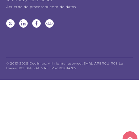
Acuerdo de procesamiento de datos
© 2013-2026 Dedimax. All rights reserved. SARL APERÇU RCS Le
Havre 892 014 309. VAT FR52892014309.