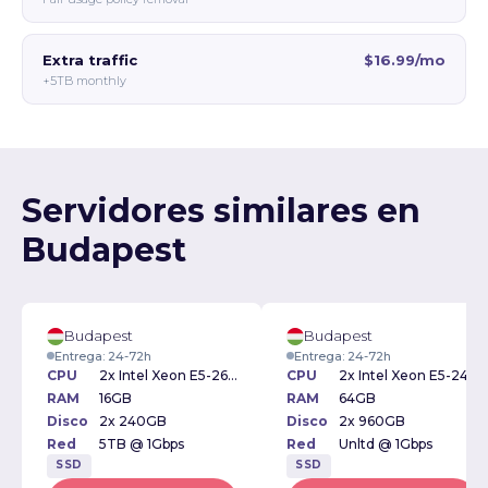
Extra traffic
$16.99/mo
+5TB monthly
Servidores similares en
Budapest
Budapest
Budapest
Entrega: 24-72h
Entrega: 24-72h
CPU
2x Intel Xeon E5-2609v3 1.90GHz
CPU
2x Intel Xeon E5-2420v3 1.9GHz
RAM
16GB
RAM
64GB
Disco
2x 240GB
Disco
2x 960GB
Red
5TB @ 1Gbps
Red
Unltd @ 1Gbps
SSD
SSD