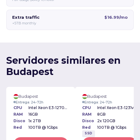
Extra traffic
$16.99/mo
+5TB monthly
Servidores similares en
Budapest
Budapest
Budapest
Entrega: 24-72h
Entrega: 24-72h
CPU
Intel Xeon E3-1270v2 3.50GHz
CPU
Intel Xeon E3-1231v3 3.40GHz
RAM
16GB
RAM
8GB
Disco
1x 2TB
Disco
2x 120GB
Red
100TB @ 1Gbps
Red
100TB @ 1Gbps
SSD