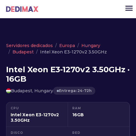
Cloud
Servidores dedicados
Europa
Hungary
Budapest
Intel Xeon E3-1270v2 3.50GHz
VPS
Servidores dedicados
Intel Xeon E3-1270v2 3.50GHz ·
16GB
Solutions
▾
API
Budapest, Hungary
Entrega: 24-72h
Noticias
CPU
RAM
USD
▾
Intel Xeon E3-1270v2
16GB
ACCESO
3.50GHz
DISCO
RED