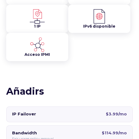
1 IP
IPv6 disponible
Acceso IPMI
Añadirs
IP Failover
$3.99/mo
Bandwidth
$114.99/mo
Fair usage policy removal