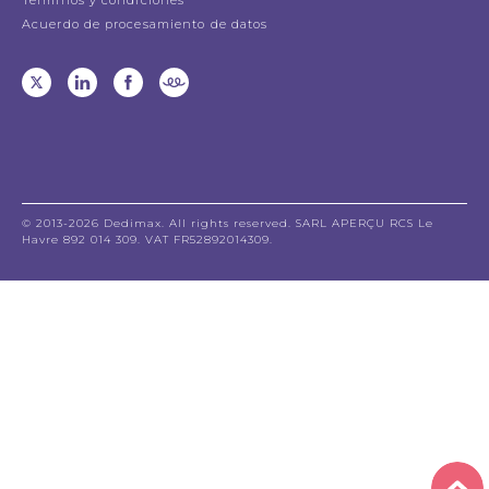
Acuerdo de procesamiento de datos
© 2013-2026 Dedimax. All rights reserved. SARL APERÇU RCS Le
Havre 892 014 309. VAT FR52892014309.