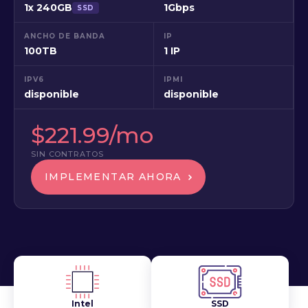
1x 240GB
1Gbps
SSD
ANCHO DE BANDA
IP
100TB
1 IP
IPV6
IPMI
disponible
disponible
$221.99/mo
SIN CONTRATOS
IMPLEMENTAR AHORA
Intel
SSD