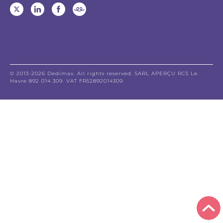
© 2013-2026 Dedimax. All rights reserved. SARL APERÇU RCS Le
Havre 892 014 309. VAT FR52892014309.