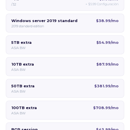
+
$5.99
Configuración
/32
Windows server 2019 standard
$38.99/mo
2019 standard edition
5TB extra
$54.99/mo
ASIA BW
10TB extra
$87.99/mo
ASIA BW
50TB extra
$381.99/mo
ASIA BW
100TB extra
$708.99/mo
ASIA BW
BGP session
$43.99/mo