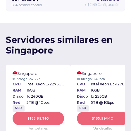
+
$21.99
Configuración
BGP session control
Servidores similares en
Singapore
Singapore
Singapore
Entrega: 24-72h
Entrega: 24-72h
CPU
Intel Xeon E-2276G 3.80GHz
CPU
Intel Xeon E3-1270v2 3.50GHz
RAM
16GB
RAM
16GB
Disco
1x 240GB
Disco
1x 256GB
Red
5TB @ 1Gbps
Red
5TB @ 1Gbps
SSD
SSD
$185.99/MO
$185.99/MO
Ver detalles
Ver detalles