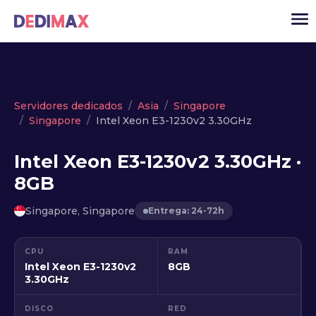
Cloud
Servidores dedicados
Asia
Singapore
Singapore
Intel Xeon E3-1230v2 3.30GHz
VPS
Servidores dedicados
Intel Xeon E3-1230v2 3.30GHz ·
8GB
Solutions
▾
API
Singapore, Singapore
Entrega: 24-72h
Noticias
CPU
RAM
USD
▾
Intel Xeon E3-1230v2
8GB
ACCESO
3.30GHz
DISCO
RED