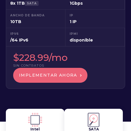
8x 1TB
1Gbps
SATA
ANCHO DE BANDA
IP
10TB
1 IP
IPV6
IPMI
/64 IPv6
disponible
$228.99/mo
SIN CONTRATOS
IMPLEMENTAR AHORA
Intel
SATA