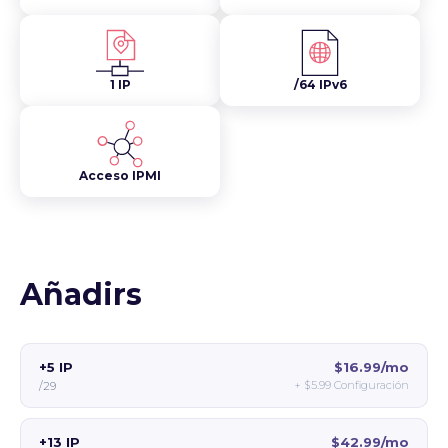
1 IP
/64 IPv6
Acceso IPMI
Añadirs
+5 IP
$16.99/mo
+
$5.99
Configuración
/29
+13 IP
$42.99/mo