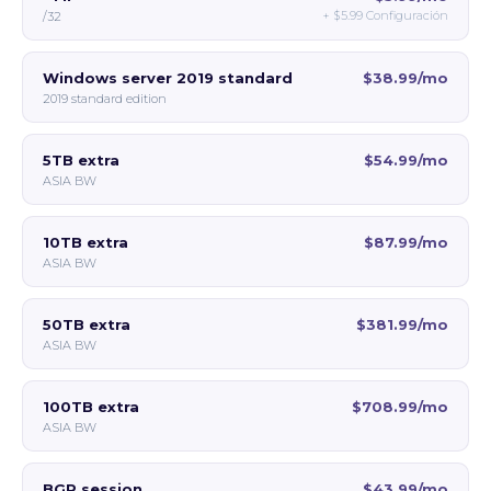
+
$5.99
Configuración
/32
Windows server 2019 standard
$38.99/mo
2019 standard edition
5TB extra
$54.99/mo
ASIA BW
10TB extra
$87.99/mo
ASIA BW
50TB extra
$381.99/mo
ASIA BW
100TB extra
$708.99/mo
ASIA BW
BGP session
$43.99/mo