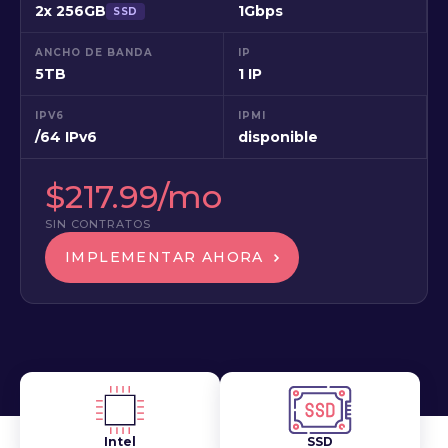
2x 256GB
1Gbps
SSD
ANCHO DE BANDA
IP
5TB
1 IP
IPV6
IPMI
/64 IPv6
disponible
$217.99/mo
SIN CONTRATOS
IMPLEMENTAR AHORA
Intel
SSD