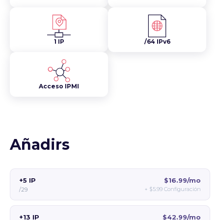
1 IP
/64 IPv6
Acceso IPMI
Añadirs
+5 IP
$16.99/mo
+
$5.99
Configuración
/29
+13 IP
$42.99/mo