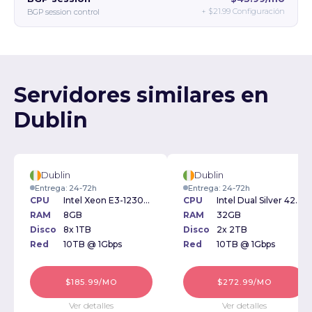
+
$21.99
Configuración
BGP session control
Servidores similares en
Dublin
Dublin
Dublin
Entrega: 24-72h
Entrega: 24-72h
CPU
Intel Xeon E3-1230v2 3.30GHz
CPU
Intel Dual Silver 4208 2.10GHz
RAM
8GB
RAM
32GB
Disco
8x 1TB
Disco
2x 2TB
Red
10TB @ 1Gbps
Red
10TB @ 1Gbps
$185.99/MO
$272.99/MO
Ver detalles
Ver detalles