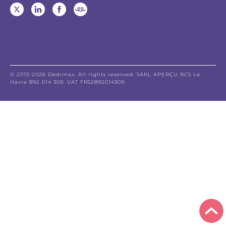
© 2013-2026 Dedimax. All rights reserved. SARL APERÇU RCS Le
Havre 892 014 309. VAT FR52892014309.