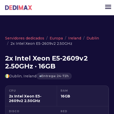
Cloud
Servidores dedicados
Europa
Ireland
Dublin
2x Intel Xeon E5-2609v2 2.50GHz
VPS
Servidores dedicados
2x Intel Xeon E5-2609v2
2.50GHz · 16GB
Solutions
▾
API
Dublin, Ireland
Entrega: 24-72h
Noticias
CPU
RAM
USD
▾
2x Intel Xeon E5-
16GB
ACCESO
2609v2 2.50GHz
DISCO
RED