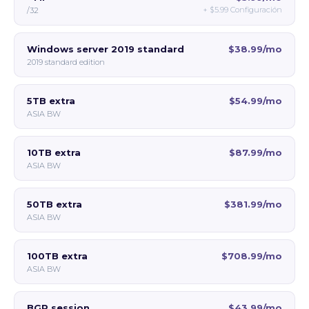
+
$5.99
Configuración
/32
Windows server 2019 standard
$38.99/mo
2019 standard edition
5TB extra
$54.99/mo
ASIA BW
10TB extra
$87.99/mo
ASIA BW
50TB extra
$381.99/mo
ASIA BW
100TB extra
$708.99/mo
ASIA BW
BGP session
$43.99/mo