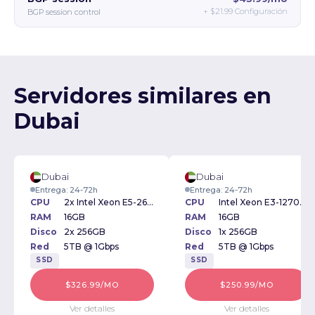
+
$21.99
Configuración
BGP session control
Servidores similares en
Dubai
Dubai
Dubai
Entrega: 24-72h
Entrega: 24-72h
CPU
2x Intel Xeon E5-2609v2 2.50GHz
CPU
Intel Xeon E3-1270v2 3.50GHz
RAM
16GB
RAM
16GB
Disco
2x 256GB
Disco
1x 256GB
Red
5TB @ 1Gbps
Red
5TB @ 1Gbps
SSD
SSD
$326.99/MO
$250.99/MO
Ver detalles
Ver detalles