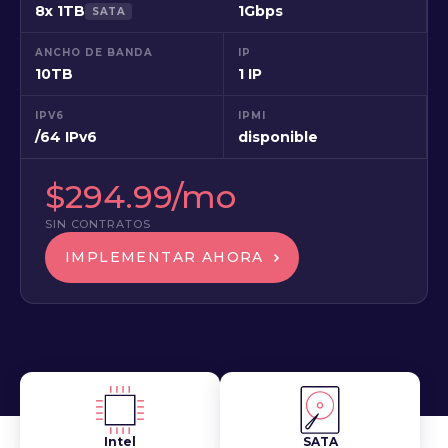
8x 1TB
1Gbps
SATA
ANCHO DE BANDA
IP
10TB
1 IP
IPV6
IPMI
/64 IPv6
disponible
$294.99/mo
SIN CONTRATOS
IMPLEMENTAR AHORA
Intel
SATA