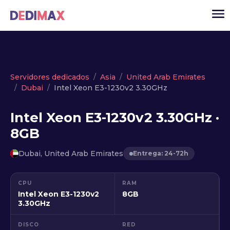
Cloud
Servidores dedicados
Asia
United Arab Emirates
Dubai
Intel Xeon E3-1230v2 3.30GHz
VPS
Servidores dedicados
Intel Xeon E3-1230v2 3.30GHz ·
8GB
Solutions
▾
API
Dubai, United Arab Emirates
Entrega: 24-72h
Noticias
CPU
RAM
USD
▾
Intel Xeon E3-1230v2
8GB
ACCESO
3.30GHz
DISCO
RED