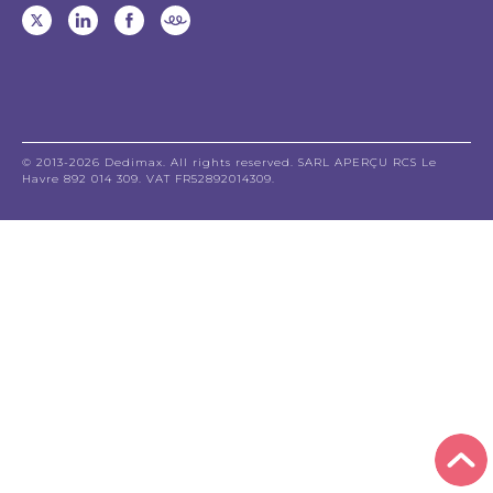
© 2013-2026 Dedimax. All rights reserved. SARL APERÇU RCS Le
Havre 892 014 309. VAT FR52892014309.