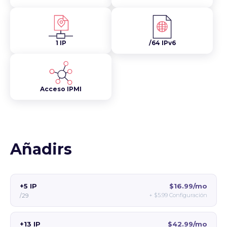
1 IP
/64 IPv6
Acceso IPMI
Añadirs
+5 IP
$16.99/mo
+
$5.99
Configuración
/29
+13 IP
$42.99/mo