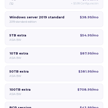
+
$5.99
Configuración
/32
Windows server 2019 standard
$38.99/mo
2019 standard edition
5TB extra
$54.99/mo
ASIA BW
10TB extra
$87.99/mo
ASIA BW
50TB extra
$381.99/mo
ASIA BW
100TB extra
$708.99/mo
ASIA BW
BGP session
$43.99/mo