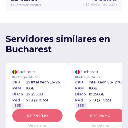
+
$21.99
Configuración
BGP session control
Servidores similares en
Bucharest
Bucharest
Bucharest
Entrega: 24-72h
Entrega: 24-72h
CPU
2x Intel Xeon E5-2609v2 2.50GHz
CPU
Intel Xeon E3-1270v2 3.50GHz
RAM
16GB
RAM
16GB
Disco
2x 256GB
Disco
1x 256GB
Red
5TB @ 1Gbps
Red
5TB @ 1Gbps
SSD
SSD
$217.99/MO
$141.99/MO
Ver detalles
Ver detalles