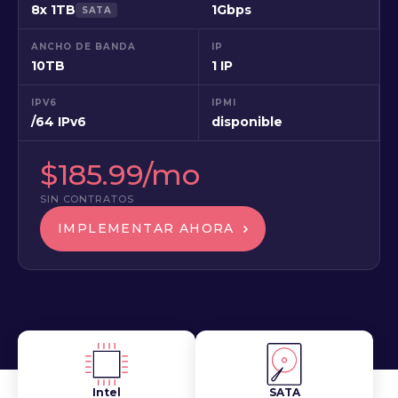
8x 1TB
1Gbps
SATA
ANCHO DE BANDA
IP
10TB
1 IP
IPV6
IPMI
/64 IPv6
disponible
$185.99/mo
SIN CONTRATOS
IMPLEMENTAR AHORA
Intel
SATA