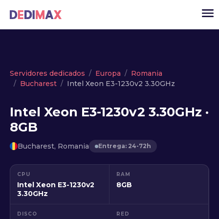
Cloud
Servidores dedicados
Europa
Romania
Bucharest
Intel Xeon E3-1230v2 3.30GHz
VPS
Servidores dedicados
Intel Xeon E3-1230v2 3.30GHz ·
8GB
Solutions
▾
API
Bucharest, Romania
Entrega: 24-72h
Noticias
CPU
RAM
USD
▾
Intel Xeon E3-1230v2
8GB
ACCESO
3.30GHz
DISCO
RED