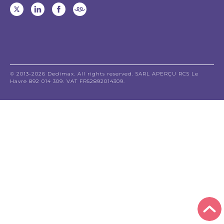
© 2013-2026 Dedimax. All rights reserved. SARL APERÇU RCS Le
Havre 892 014 309. VAT FR52892014309.