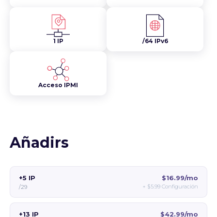
1 IP
/64 IPv6
Acceso IPMI
Añadirs
+5 IP
$16.99/mo
+
$5.99
Configuración
/29
+13 IP
$42.99/mo