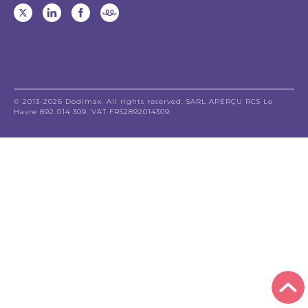
© 2013-2026 Dedimax. All rights reserved. SARL APERÇU RCS Le
Havre 892 014 309. VAT FR52892014309.