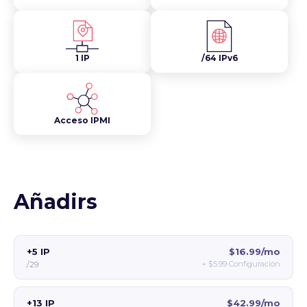
1 IP
/64 IPv6
Acceso IPMI
Añadirs
+5 IP
$16.99/mo
+
$5.99
Configuración
/29
+13 IP
$42.99/mo