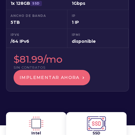
1x 128GB
1Gbps
SSD
ANCHO DE BANDA
IP
5TB
1 IP
IPV6
IPMI
/64 IPv6
disponible
$81.99/mo
SIN CONTRATOS
IMPLEMENTAR AHORA
Intel
SSD