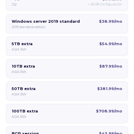
+
$5.99
Configuración
/32
Windows server 2019 standard
$38.99/mo
2019 standard edition
5TB extra
$54.99/mo
ASIA BW
10TB extra
$87.99/mo
ASIA BW
50TB extra
$381.99/mo
ASIA BW
100TB extra
$708.99/mo
ASIA BW
BGP session
$43.99/mo