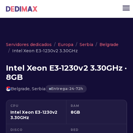
Cloud
Servidores dedicados
Europa
Serbia
Belgrade
Intel Xeon E3-1230v2 3.30GHz
VPS
Servidores dedicados
Intel Xeon E3-1230v2 3.30GHz ·
8GB
Solutions
▾
API
Belgrade, Serbia
Entrega: 24-72h
Noticias
CPU
RAM
USD
▾
Intel Xeon E3-1230v2
8GB
ACCESO
3.30GHz
DISCO
RED