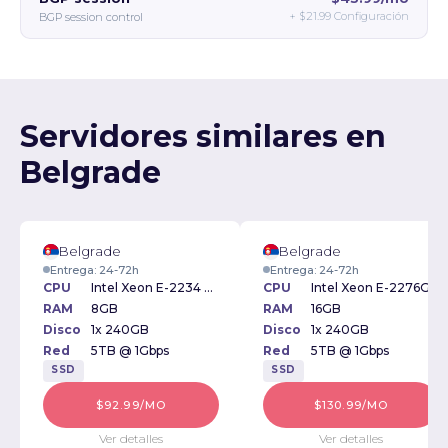
+
$21.99
Configuración
BGP session control
Servidores similares en
Belgrade
Belgrade
Belgrade
Entrega: 24-72h
Entrega: 24-72h
CPU
Intel Xeon E-2234 3.6GHz
CPU
Intel Xeon E-2276G 3.80GHz
RAM
8GB
RAM
16GB
Disco
1x 240GB
Disco
1x 240GB
Red
5TB @ 1Gbps
Red
5TB @ 1Gbps
SSD
SSD
$92.99/MO
$130.99/MO
Ver detalles
Ver detalles