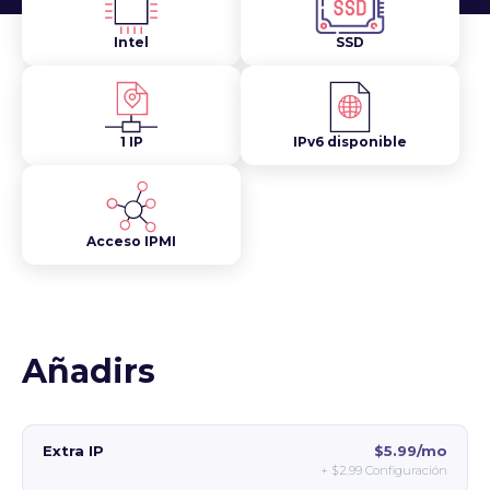
Intel
SSD
1 IP
IPv6 disponible
Acceso IPMI
Añadirs
Extra IP
$5.99/mo
+
$2.99
Configuración