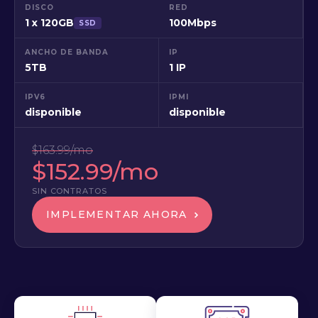
DISCO
RED
1 x 120GB
100Mbps
SSD
ANCHO DE BANDA
IP
5TB
1 IP
IPV6
IPMI
disponible
disponible
$163.99/mo
$152.99/mo
SIN CONTRATOS
IMPLEMENTAR AHORA