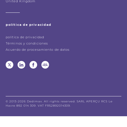
United Kingdom
política de privacidad
política de privacidad
Términos y condiciones
Acuerdo de procesamiento de datos
© 2013-2026 Dedimax. All rights reserved. SARL APERÇU RCS Le
Havre 892 014 309. VAT FR52892014309.