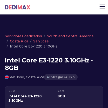
Cloud
Servidores dedicados
South and Central America
Costa Rica
San Jose
VPS
Intel Core E3-1220 3.10GHz
Servidores dedicados
Intel Core E3-1220 3.10GHz ·
Solutions
▾
8GB
API
San Jose, Costa Rica
Entrega: 24-72h
Noticias
USD
▾
CPU
RAM
ACCESO
Intel Core E3-1220
8GB
3.10GHz