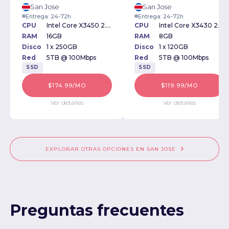
San Jose
San Jose
Entrega: 24-72h
Entrega: 24-72h
CPU
Intel Core X3450 2.66GHz
CPU
Intel Core X3430 2.40GHz
RAM
16GB
RAM
8GB
Disco
1 x 250GB
Disco
1 x 120GB
Red
5TB @ 100Mbps
Red
5TB @ 100Mbps
SSD
SSD
$174.99/MO
$119.99/MO
Ver detalles
Ver detalles
EXPLORAR OTRAS OPCIONES EN SAN JOSE
Preguntas frecuentes