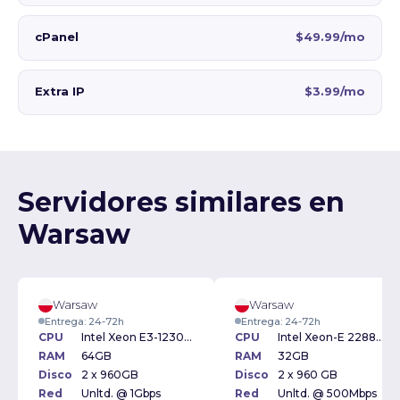
cPanel
$49.99/mo
Extra IP
$3.99/mo
Servidores similares en
Warsaw
Warsaw
Warsaw
Entrega: 24-72h
Entrega: 24-72h
CPU
Intel Xeon E3-1230v6 3.5Ghz
CPU
Intel Xeon-E 2288G 3.7GHz
RAM
64GB
RAM
32GB
Disco
2 x 960GB
Disco
2 x 960 GB
Red
Unltd. @ 1Gbps
Red
Unltd. @ 500Mbps