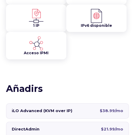
1 IP
IPv6 disponible
Acceso IPMI
Añadirs
iLO Advanced (KVM over IP)
$38.99/mo
DirectAdmin
$21.99/mo