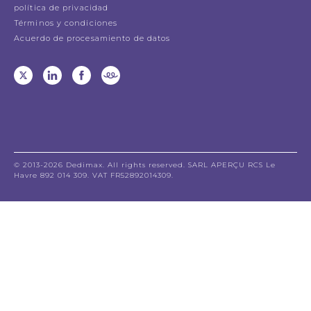
política de privacidad
Términos y condiciones
Acuerdo de procesamiento de datos
© 2013-2026 Dedimax. All rights reserved. SARL APERÇU RCS Le
Havre 892 014 309. VAT FR52892014309.