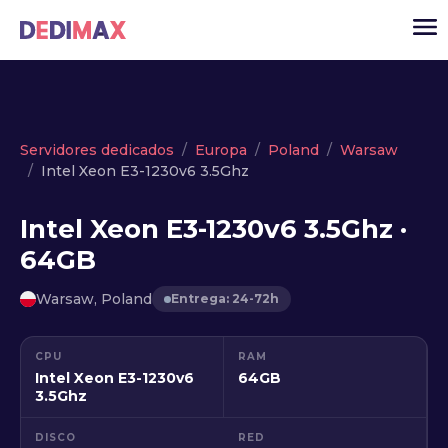
Cloud
Servidores dedicados
Europa
Poland
Warsaw
Intel Xeon E3-1230v6 3.5Ghz
VPS
Servidores dedicados
Intel Xeon E3-1230v6 3.5Ghz ·
64GB
Solutions
▾
API
Warsaw, Poland
Entrega: 24-72h
Noticias
CPU
RAM
USD
▾
Intel Xeon E3-1230v6
64GB
ACCESO
3.5Ghz
DISCO
RED