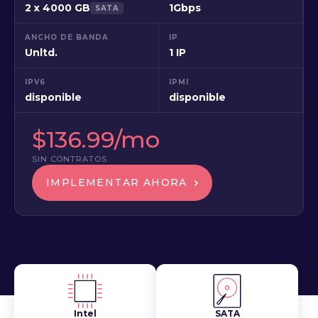
2 x 4000 GB
1Gbps
SATA
ANCHO DE BANDA
IP
Unltd.
1 IP
IPV6
IPMI
disponible
disponible
$136.99/mo
SIN CONTRATOS
IMPLEMENTAR AHORA
Intel
SATA